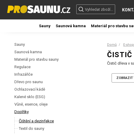
KONT
Sauny
Saunová kamna
Materiál pro stavbu s
Sauny
Domů
E-shop
Saunová kamna
ČISTIČ
Materiál pro stavbu sauny
Čistič dřeva v 
Regulace
Infrazářiče
ZOBRAZIT 
Dřevo pro saunu
Ochlazovací kádě
Kalené sklo (ESG)
Vůně, esence, oleje
Doplňky
Čištění a dezinfekce
Textil do sauny