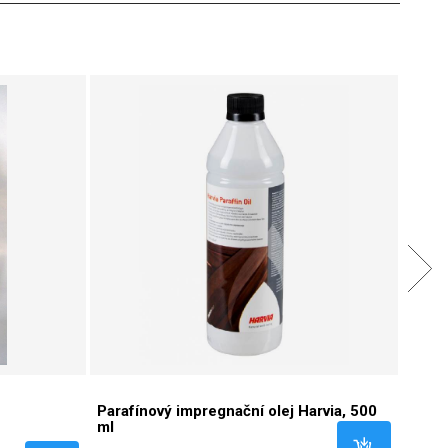
Parafínový impregnační olej Harvia, 500
Harvi
ml
kame