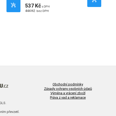
537 Kč
1 47
s DPH
444 Kč
1 221 
bez DPH
Obchodní podmínky
Zásady ochrany osobních údajů
Výměna a vrácení zboží
Práva z vad a reklamace
 GLS.
ním převzetí.