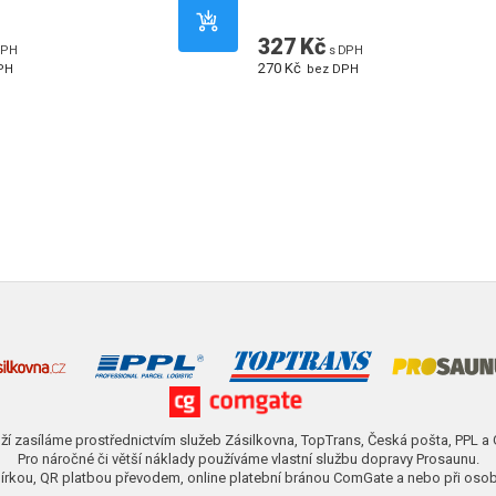
327 Kč
DPH
s DPH
270 Kč
PH
bez DPH
ží zasíláme prostřednictvím služeb Zásilkovna, TopTrans, Česká pošta, PPL a
Pro náročné či větší náklady používáme vlastní službu dopravy Prosaunu.
obírkou, QR platbou převodem, online platební bránou ComGate a nebo při osob