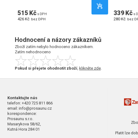
515 Kč
339 Kč
s DPH
s 
426 Kč
280 Kč
bez DPH
bez D
Hodnocení a názory zákazníků
Zboží zatím nebylo hodnoceno zákazníkem.
Zatím nehodnoceno
Pokud si přejete ohodnotit zboží
,
klikněte zde
.
Kontaktujte nás
telefon: +420 725 811 866
email: info@prosaunu.cz
korespondence:
Prosaunu s.r.o.
Zbo
Masarykova 58/62,
Kutná Hora 284 01
Platit lze d