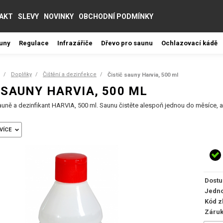
AKT
SLEVY
NOVINKY
OBCHODNÍ PODMÍNKY
auny
Regulace
Infrazářiče
Dřevo pro saunu
Ochlazovací kádě
Doplňky
Čištění a dezinfekce
Čistič sauny Harvia, 500 ml
 SAUNY HARVIA, 500 ML
sauně a dezinfikant HARVIA, 500 ml. Saunu čistěte alespoň jednou do měsíce, a
VÍCE
Dostu
Jedno
Kód z
Záru