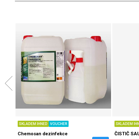
SKLADEM IHNED
VOUCHER
SKLADEM IH
Chemosan dezinfekce
ČISTIČ SAU