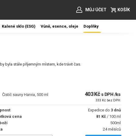
MŮJ ÚČET
KOŠÍK
Kalené sklo (ESG)
Vůně, esence, oleje
Doplňky
by byla stále příjemným místem, kde trávit čas.
403 Kč
s DPH /ks
Čistič sauny Harvia, 500 ml
333 Kč bez DPH
pnost
Expedice do
3 dnů
tková cena
81 Kč
/ 100 ml
boží
500ml
ka
24 měsíců