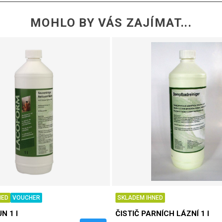
MOHLO BY VÁS ZAJÍMAT...
NED
VOUCHER
SKLADEM IHNED
N 1 l
ČISTIČ PARNÍCH LÁZNÍ 1 l