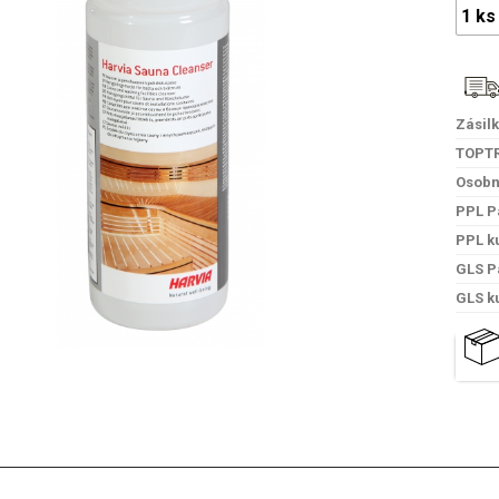
Zásil
TOPT
Osobn
PPL P
PPL k
GLS P
GLS k