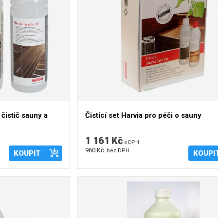
 čistič sauny a
Čistící set Harvia pro péči o sauny
1 161 Kč
s DPH
960 Kč
bez DPH
KOUPIT
KOUPI