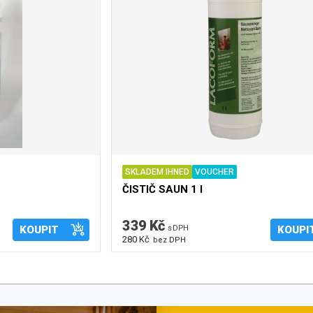
SKLADEM IHNED
VOUCHER
ČISTIČ SAUN 1 l
339 Kč
KOUPIT
s DPH
KOUPI
280 Kč
bez DPH