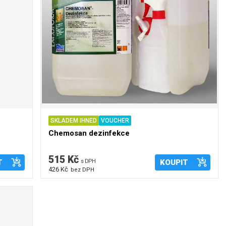
SKLADEM IHNED
VOUCHER
Chemosan dezinfekce
515 Kč
T
s DPH
KOUPIT
426 Kč
bez DPH