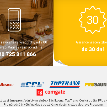
 zavolejte ve všední dny od 9:00
Garance vrácení zbo
a rádi Vám se vším poradíme.
do 30 dní
20 725 811 866
ží zasíláme prostřednictvím služeb Zásilkovna, TopTrans, Česká pošta, PPL a
Pro náročné či větší náklady používáme vlastní službu dopravy Prosaunu.