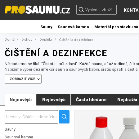
KONTA
Sauny
Saunová kamna
Materiál pro stavbu s
Domů
E-shop
Doplňky
Čištění a dezinfekce
ČIŠTĚNÍ A DEZINFEKCE
Né nadarmo se říká: "Čistota - půl zdraví". Každá sauna, ať už rodinná, či k
Nabízíme výběr
dezinfekcí saun
a saunových kabin,
čistič sprch
a
čistič
ZOBRAZIT VÍCE
Nejnovější
Nejlevnější
Často hledané
Nejdražší
Sauny
Saunová kamna