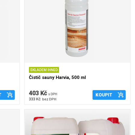
SKLADEM IHNED
Čistič sauny Harvia, 500 ml
403 Kč
T
s DPH
KOUPIT
333 Kč
bez DPH