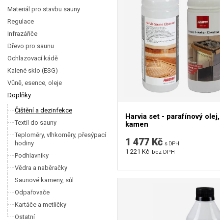
Materiál pro stavbu sauny
Regulace
Infrazářiče
Dřevo pro saunu
Ochlazovací kádě
Kalené sklo (ESG)
Vůně, esence, oleje
Doplňky
Čištění a dezinfekce
Harvia set - parafínový olej,
Textil do sauny
kamen
Teploměry, vlhkoměry, přesýpací
1 477 Kč
hodiny
s DPH
1 221 Kč
bez DPH
Podhlavníky
Vědra a naběračky
Saunové kameny, sůl
Odpařovače
Kartáče a metličky
Ostatní