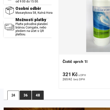
od 9:00 do 15:00.
Osobní odběr
Masarykova 58, Kutná Hora
Možnosti platby
Plaťte pohodlně platební
bránou Comgate, nebo
předem na účet s QR
platbou.
Čistič sprch 1l
321 Kč
s DPH
265 Kč
bez DPH
24
36
48