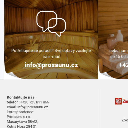
Potřebujete se poradit? Své dotazy zasílejte
... nebo nám
na e-mail
do 15:00 
info@prosaunu.cz
+4
Kontaktujte nás
telefon: +420 725 811 866
email: info@prosaunu.cz
korespondence:
Prosaunu s.r.o.
Zbo
Masarykova 58/62,
Kutná Hora 284 01