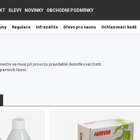
KT
SLEVY
NOVINKY
OBCHODNÍ PODMÍNKY
auny
Regulace
Infrazářiče
Dřevo pro saunu
Ochlazovací kádě
omerční se musí při provozu pravidelně dezinfikovat/čistit.
 parních lázní.