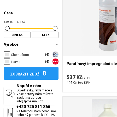
Cena
320.65 - 1477 Kč
Výrobce
(4)
Chemoform
(4)
Harvia
Parafínový impregnační ole
8
ZOBRAZIT ZBOŽÍ
537 Kč
s DPH
444 Kč
bez DPH
Napište nám
Objednávky, reklamace a
Vaše dotazy nám můžete
zaslat na adresu
info@prosaunu.cz
+420 725 811 866
Na telefonu Vám poradí náš
ochotný pracovník, PO - PÁ