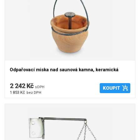
Odpařovací miska nad saunová kamna, keramická
2 242 Kč
s DPH
KOUPIT
1 853 Kč
bez DPH