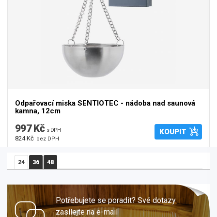
Odpařovací miska SENTIOTEC - nádoba nad saunová
kamna, 12cm
997 Kč
s DPH
KOUPIT
824 Kč
bez DPH
24
36
48
Potřebujete se poradit? Své dotazy
zasílejte na e-mail