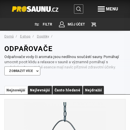
MENU
FILTR
MŮJ ÚČET
Domů
E-shop
Doplňky
ODPAŘOVAČE
Odpařovače vody či aromata jsou nedílnou součástí sauny. Pomáhají
umocnit pocit klidu a relaxace v sauně a významně pomáhají s
uvolněním. Aromatické esence mají navíc příznivé zdravotní účinky.
ZOBRAZIT VÍCE
Do otvorů odpařovačů nalijeme vodu spolu s koncentrovaným
aromatem. Rozpálené saunové kameny ohřejí odpařovač a ten následně
zvlhčí a provoní saunu. Všechny dodávané typy jsou přímo z Finska.
Nejnovější
Nejlevnější
Často hledané
Nejdražší