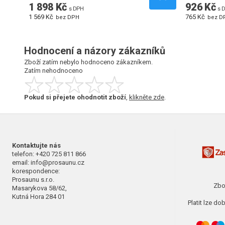
1 898 Kč
926 Kč
s DPH
s 
1 569 Kč
765 Kč
bez DPH
bez D
Hodnocení a názory zákazníků
Zboží zatím nebylo hodnoceno zákazníkem.
Zatím nehodnoceno
Pokud si přejete ohodnotit zboží
,
klikněte zde
.
Kontaktujte nás
telefon: +420 725 811 866
email: info@prosaunu.cz
korespondence:
Prosaunu s.r.o.
Zbo
Masarykova 58/62,
Kutná Hora 284 01
Platit lze d