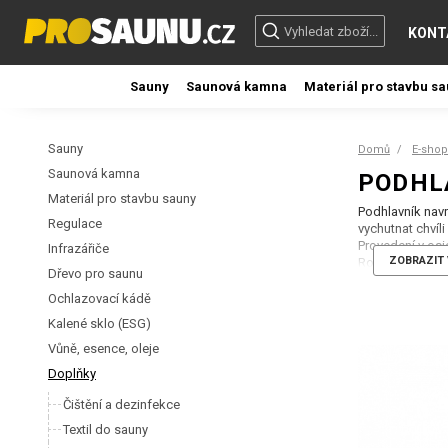
KONT
Sauny
Saunová kamna
Materiál pro stavbu s
Sauny
Domů
E-shop
Saunová kamna
PODHL
Materiál pro stavbu sauny
Podhlavník navr
Regulace
vychutnat chvíl
Provedení v osi
Infrazářiče
ZOBRAZIT 
Rozměry: 275x
Dřevo pro saunu
Ochlazovací kádě
Kalené sklo (ESG)
Vůně, esence, oleje
Doplňky
Čištění a dezinfekce
Textil do sauny