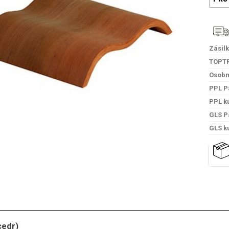
Zásil
TOPT
Osobn
PPL P
PPL k
GLS P
GLS k
cedr)