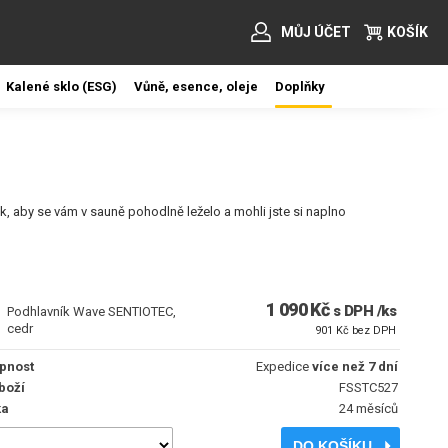
MŮJ ÚČET
KOŠÍK
Kalené sklo (ESG)
Vůně, esence, oleje
Doplňky
, aby se vám v sauně pohodlně leželo a mohli jste si naplno
1 090 Kč
s DPH /ks
Podhlavník Wave SENTIOTEC,
cedr
901 Kč bez DPH
pnost
Expedice
více než 7 dní
boží
FSSTC527
ka
24 měsíců
DO KOŠÍKU