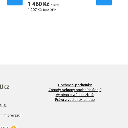
1 460 Kč
s DPH
1 207 Kč
bez DPH
Obchodní podmínky
Zásady ochrany osobních údajů
Výměna a vrácení zboží
Práva z vad a reklamace
 GLS.
ním převzetí.