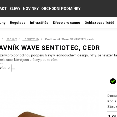
AKT
SLEVY
NOVINKY
OBCHODNÍ PODMÍNKY
auny
Regulace
Infrazářiče
Dřevo pro saunu
Ochlazovací kádě
Doplňky
Podhlavníky
Podhlavník Wave SENTIOTEC, cedr
AVNÍK WAVE SENTIOTEC, CEDR
žený pro pohodlnou podpěru hlavy v jednoduchém designu vlny. Je navržen tak
i relaxace, které jsou určeny pouze vám.
ce.
VÍCE
295x60mm.
Dostu
Kód z
Záru