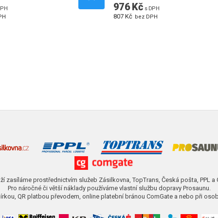
976 Kč
DPH
s DPH
807 Kč
PH
bez DPH
ží zasíláme prostřednictvím služeb Zásilkovna, TopTrans, Česká pošta, PPL a
Pro náročné či větší náklady používáme vlastní službu dopravy Prosaunu.
obírkou, QR platbou převodem, online platební bránou ComGate a nebo při osob