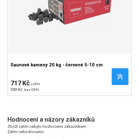
S
Saunové kameny 20 kg - červené 5-10 cm
S
717 Kč
s DPH
7
593 Kč
bez DPH
59
Hodnocení a názory zákazníků
Zboží zatím nebylo hodnoceno zákazníkem.
Zatím nehodnoceno