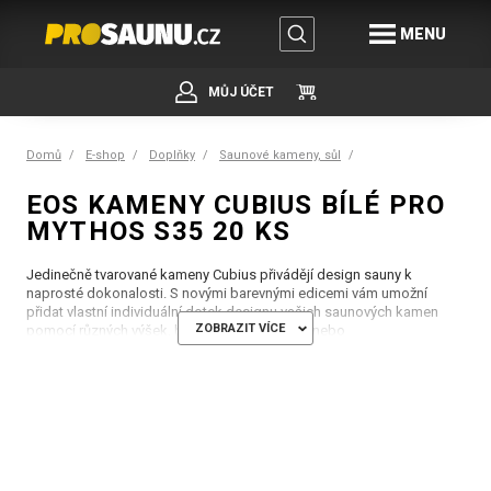
MENU
MŮJ ÚČET
Domů
E-shop
Doplňky
Saunové kameny, sůl
EOS KAMENY CUBIUS BÍLÉ PRO
MYTHOS S35 20 KS
Jedinečně tvarované kameny Cubius přivádějí design sauny k
naprosté dokonalosti. S novými barevnými edicemi vám umožní
přidat vlastní individuální dotek designu vašich saunových kamen
ZOBRAZIT VÍCE
pomocí různých výšek, barevných kombinací nebo
inovativních modelů Cubius Loop.
A je to víc než jen „designová věc“. Kameny Cubius vám umožní užívat
si nálev ještě déle a zlepší výkon vašeho ohřívače.
Exkluzivní kameny krychlového tvaru vyrobené z masivního
mýdlového kamene. K dispozici buď bez povrchové úpravy, nebo
ve speciálních barevných edicích - šedá, černá nebo bílá.