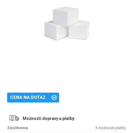
Kameny z barevné edice mají speciální povlak odolný vůči teplu a
poškrábání, který nezmění barvu, ať se věci zahřejí.
Kameny z barevné edice jsou součástí všech ohřívačů barevné edice
EOS Mythos.
CENA NA DOTAZ
Možnosti dopravy a platby:
Zásilkovna
3 možnosti platby