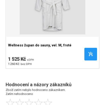
Wellness župan do sauny, vel. M, froté
W
1 525 Kč
1
s DPH
1 260 Kč
1 
bez DPH
Hodnocení a názory zákazníků
Zboží zatím nebylo hodnoceno zákazníkem.
Zatím nehodnoceno