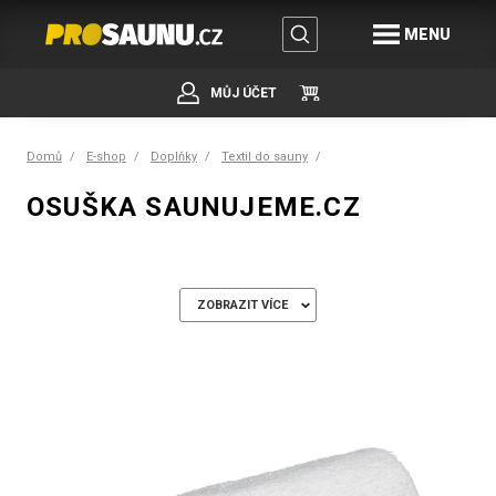
MENU
MŮJ ÚČET
Domů
E-shop
Doplňky
Textil do sauny
OSUŠKA SAUNUJEME.CZ
ZOBRAZIT VÍCE