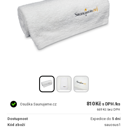
810 Kč
s DPH /ks
Osuška Saunujeme.cz
669 Kč bez DPH
Dostupnost
Expedice do
5 dní
Kód zboží
sauosus1