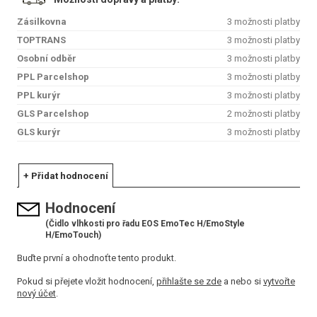
Zásilkovna
3 možnosti platby
TOPTRANS
3 možnosti platby
Osobní odběr
3 možnosti platby
PPL Parcelshop
3 možnosti platby
PPL kurýr
3 možnosti platby
GLS Parcelshop
2 možnosti platby
GLS kurýr
3 možnosti platby
+ Přidat hodnocení
Hodnocení
(Čidlo vlhkosti pro řadu EOS EmoTec H/EmoStyle
H/EmoTouch)
Buďte první a ohodnoťte tento produkt.
Pokud si přejete vložit hodnocení,
přihlašte se zde
a nebo si
vytvořte
nový účet
.