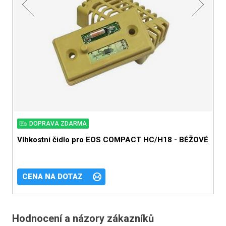
DOPRAVA ZDARMA
Vlhkostní čidlo pro EOS COMPACT HC/H18 - BÉŽOVÉ
V
CENA NA DOTAZ
Hodnocení a názory zákazníků