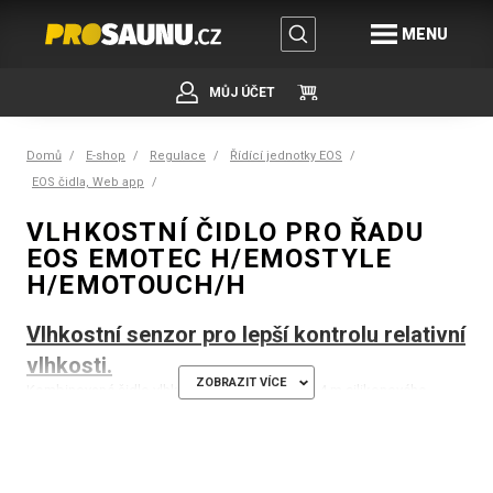
MENU
MŮJ ÚČET
Domů
E-shop
Regulace
Řídící jednotky EOS
EOS čidla, Web app
VLHKOSTNÍ ČIDLO PRO ŘADU
EOS EMOTEC H/EMOSTYLE
H/EMOTOUCH/H
Vlhkostní senzor pro lepší kontrolu relativní
vlhkosti.
ZOBRAZIT VÍCE
Kombinované čidlo vlhkosti včetně pouzdra a 4 m silikonového
kabelu. Pro regulaci vlhkosti na základě relativní vlhkosti.
Volitelně vhodné pro řídicí jednotky EOS EMOTEC H/EMOSTYLE
H/EMOTOUCH H.