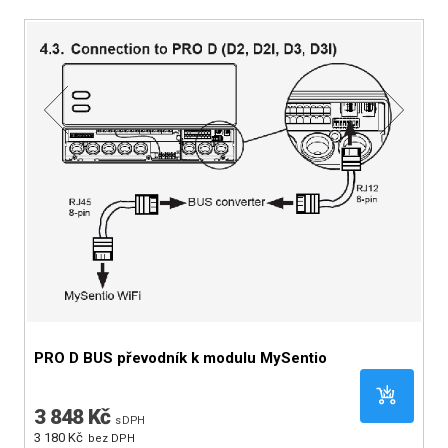
S
PRO D BUS převodník k modulu MySentio
M
3 848 Kč
s DPH
3
3 180 Kč
bez DPH