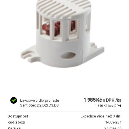
1 985 Kč
s DPH /ks
Lavicové čidlo pro řadu
Sentiotec D2,D2I,D3,D3I
1 640 Kč bez DPH
Dostupnost
Expedice
více než 7 dní
Kód zboží
1-009-231
Záruka
24 měsíců