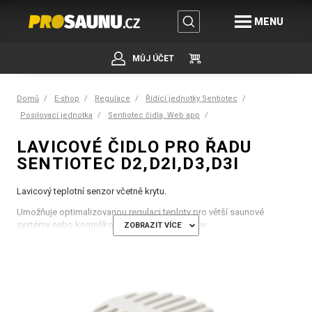
MENU
MŮJ ÚČET
Domů
E-shop
Regulace
Řídící jednotky Sentiotec
Posilovací jednotka
Sentiotec čidla, Web app
LAVICOVÉ ČIDLO PRO ŘADU
SENTIOTEC D2,D2I,D3,D3I
Lavicový teplotní senzor včetně krytu.
Umožňuje optimalizovanou regulaci teploty pro větší saunové
systémy nebo komplikované uspořádání sauny.
ZOBRAZIT VÍCE