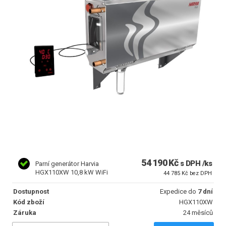
54 190 Kč
s DPH /ks
Parní generátor Harvia
HGX110XW 10,8 kW WiFi
44 785 Kč bez DPH
Dostupnost
Expedice do
7 dní
Kód zboží
HGX110XW
Záruka
24 měsíců