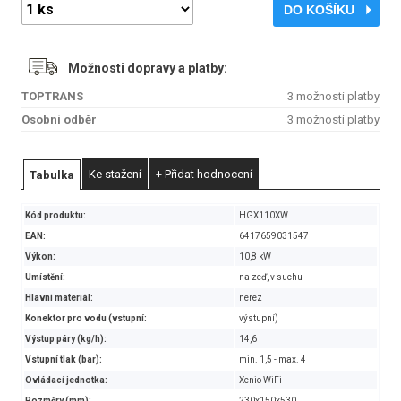
DO KOŠÍKU
Možnosti dopravy a platby:
TOPTRANS
3 možnosti platby
Osobní odběr
3 možnosti platby
Ke stažení
+ Přidat hodnocení
Tabulka
Kód produktu:
HGX110XW
EAN:
6417659031547
Výkon:
10,8 kW
Umístění:
na zeď, v suchu
Hlavní materiál:
nerez
Konektor pro vodu (vstupní:
výstupní)
Výstup páry (kg/h):
14,6
Vstupní tlak (bar):
min. 1,5 - max. 4
Ovládací jednotka:
Xenio WiFi
Rozměry (mm):
230x150x530