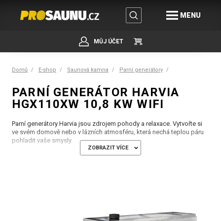
MENU
MŮJ ÚČET
Domů
E-shop
Saunová kamna
Parní generátory
PARNÍ GENERÁTOR HARVIA
HGX110XW 10,8 KW WIFI
Parní generátory Harvia jsou zdrojem pohody a relaxace. Vytvořte si
ve svém domově nebo v lázních atmosféru, která nechá teplou páru
pohladit vaše smysly.
ZOBRAZIT VÍCE
Měkká a jemná pára poskytovaná parním generátorem Harvia vytváří
pocit relaxace vypilovaný desetiletími zkušeností. Parní generátory
Harvia XW jsou dodávány s vestavěnou podporou pro MyHarvia, což
znamená, že můžete svůj parní generátor zapnout na dálku a sledovat
teplotu v parní místnosti přímo z vašeho mobilního zařízení.