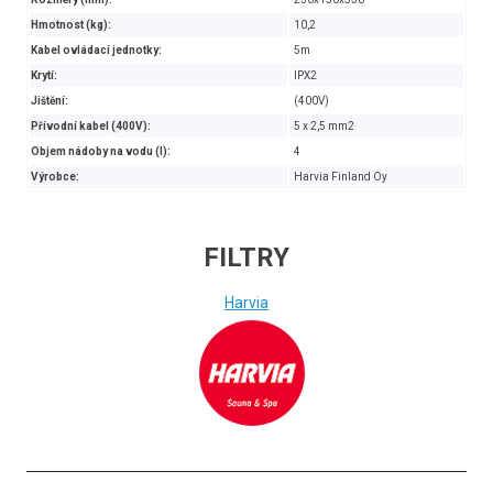
Hmotnost (kg):
10,2
Kabel ovládací jednotky:
5m
Krytí:
IPX2
Jištění:
(400V)
Přívodní kabel (400V):
5 x 2,5 mm2
Objem nádoby na vodu (l):
4
Výrobce:
Harvia Finland Oy
(Parní generátor Harvia HGX110XW 10,8 kW WiFi)
FILTRY
Harvia