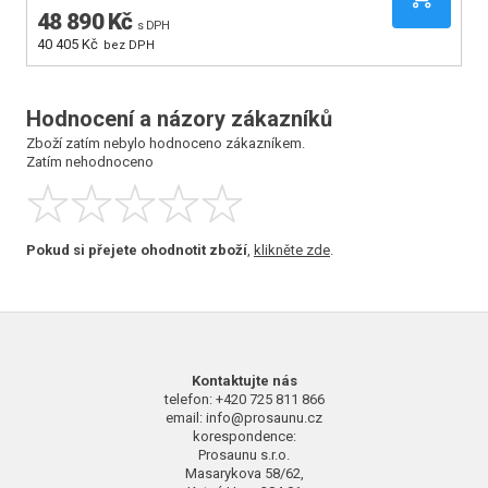
48 890 Kč
4
s DPH
40 405 Kč
40
bez DPH
Hodnocení a názory zákazníků
Zboží zatím nebylo hodnoceno zákazníkem.
Zatím nehodnoceno
Pokud si přejete ohodnotit zboží
,
klikněte zde
.
Kontaktujte nás
telefon: +420 725 811 866
email: info@prosaunu.cz
korespondence:
Prosaunu s.r.o.
Masarykova 58/62,