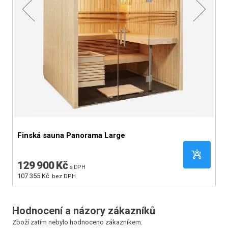
Finská sauna Panorama Large
F
129 900 Kč
1
s DPH
107 355 Kč
99
bez DPH
Hodnocení a názory zákazníků
Zboží zatím nebylo hodnoceno zákazníkem.