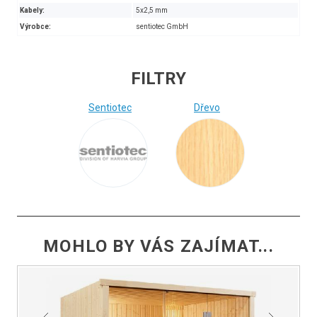
Kabely:
5x2,5 mm
Výrobce:
sentiotec GmbH
(Finská sauna Panorama Small)
FILTRY
Sentiotec
Dřevo
MOHLO BY VÁS ZAJÍMAT...