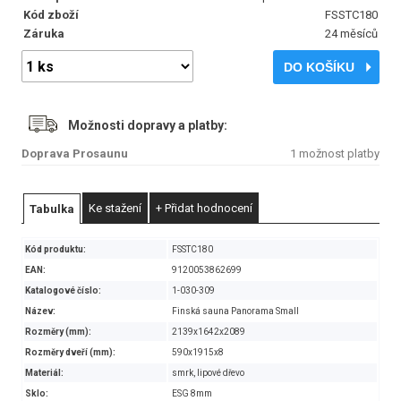
Kód zboží
FSSTC180
Záruka
24 měsíců
DO KOŠÍKU
Možnosti dopravy a platby:
Doprava Prosaunu
1 možnost platby
Ke stažení
+ Přidat hodnocení
Tabulka
Kód produktu:
FSSTC180
EAN:
9120053862699
Katalogové číslo:
1-030-309
Název:
Finská sauna Panorama Small
Rozměry (mm):
2139x1642x2089
Rozměry dveří (mm):
590x1915x8
Materiál:
smrk, lipové dřevo
Sklo:
ESG 8mm