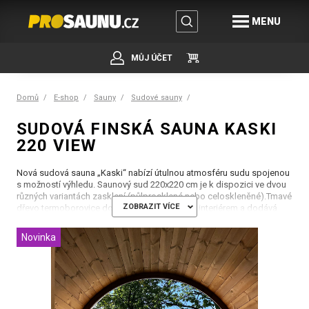
MENU
MŮJ ÚČET
Domů
E-shop
Sauny
Sudové sauny
SUDOVÁ FINSKÁ SAUNA KASKI
220 VIEW
Nová sudová sauna „Kaski“ nabízí útulnou atmosféru sudu spojenou
s možností výhledu. Saunový sud 220x220 cm je k dispozici ve dvou
různých variantách zasklení (půlprosklené nebo celoskleněné).Tmavé
ZOBRAZIT VÍCE
dřevo termoborovice dokonale ladí s lipovým interiérem a dodává
celému sudu stylový nádech.
Novinka