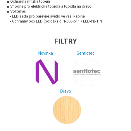
■ Ochranná mřížka topení
■ Vhodné pro elektrická topidla a topidla na dřevo
■ Volitelné:
▪ LED sada pro barevné světlo ve vaší kabině
▪ Ochranný box LED (položka č. 1-053-611 / LED-PB-TP)
(Sudová finská sauna Kaski 220 View)
FILTRY
Novinka
Sentiotec
Dřevo