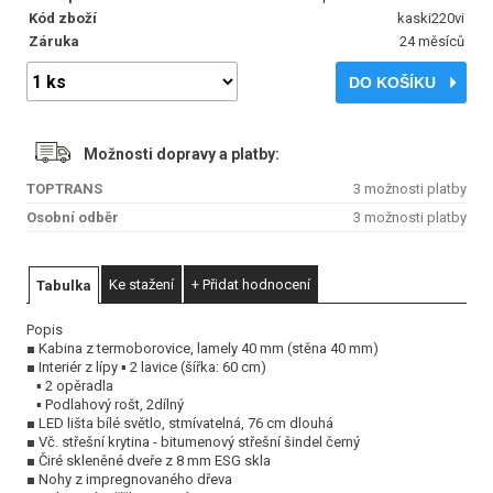
Kód zboží
kaski220vi
Záruka
24 měsíců
DO KOŠÍKU
Možnosti dopravy a platby:
TOPTRANS
3 možnosti platby
Osobní odběr
3 možnosti platby
Ke stažení
+ Přidat hodnocení
Tabulka
Popis
■ Kabina z termoborovice, lamely 40 mm (stěna 40 mm)
■ Interiér z lípy ▪ 2 lavice (šířka: 60 cm)
▪ 2 opěradla
▪ Podlahový rošt, 2dílný
■ LED lišta bílé světlo, stmívatelná, 76 cm dlouhá
■ Vč. střešní krytina - bitumenový střešní šindel černý
■ Čiré skleněné dveře z 8 mm ESG skla
■ Nohy z impregnovaného dřeva