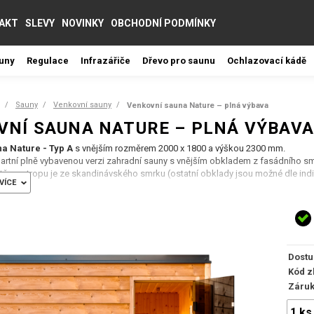
AKT
SLEVY
NOVINKY
OBCHODNÍ PODMÍNKY
auny
Regulace
Infrazářiče
Dřevo pro saunu
Ochlazovací kádě
Sauny
Venkovní sauny
Venkovní sauna Nature – plná výbava
VNÍ SAUNA NATURE – PLNÁ VÝBAVA
na
Nature - Typ A
s vnějším rozměrem
2000 x 1800 a
výškou 2300 mm.
rtní plně vybavenou verzi zahradní sauny s
vnějším obkladem z fasádního sm
stěn a stropu je ze skandinávského smrku (ostatní obklady jsou možné dle ind
VÍCE
:
Typ Silver, vyrobeno z africké vrby Abachi (lavice, opěrky zad, mezi-lavicová 
:
Stěny a strop ze skandinávského smrku
á střecha s minimálním spádem a oplechováním z falcovaného plechu v antraci
, AL folie, tloušťka stěny 120 mm.
Dveře:
Celoskleněné z kaleného skla, tloušťk
lená se smrkovými podlahovými prkny bez povrchové úpravy s podlahovým ro
Dostu
ické rohové saunové světlo.
auny:
Kód z
ecké výroby EOS THERMAT (9kW/ 400V)
Záru
ny EOS ECON D4 v dřevěné skříňce