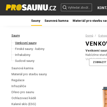
KONT
Sauny
Saunová kamna
Materiál pro stavbu s
Sauny
Domů
E-shop
VENKO
Venkovní sauny
Finské sauny - kabiny
Venkovní sau
Infrakabiny
Nabízíme standa
Vnitřní obklad 
Sudové sauny
ZOBRAZIT 
Interiér sauny
Saunová kamna
Vnitřní obklad
Materiál pro stavbu sauny
Střecha:
Pultov
tepelná izolace
Regulace
Podlaha:
Zatep
Infrazářiče
Osvětlení:
Klas
Dřevo pro saunu
Technologie s
- Topidlo něm
Ochlazovací kádě
- Regulace sau
Kalené sklo (ESG)