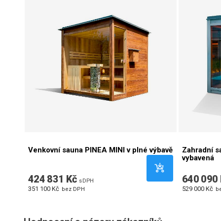
Venkovní sauna PINEA MINI v plné výbavě
Zahradní s
vybavená
424 831 Kč
640 090 
s DPH
351 100 Kč
529 000 Kč
bez DPH
b