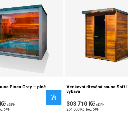
auna Pinea Grey – plně
Venkovní dřevěná sauna Soft L
výbava
Kč
303 710 Kč
s DPH
s DPH
251 000 Kč
ez DPH
bez DPH