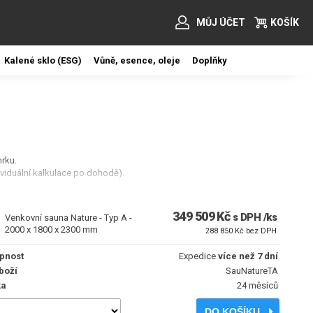
MŮJ ÚČET
KOŠÍK
Kalené sklo (ESG)
Vůně, esence, oleje
Doplňky
rku.
ividuální kalkulace po dohodě).
výplň, ohrádka topidla).
349 509 Kč
s DPH /ks
Venkovní sauna Nature - Typ A -
tové barvě, včetně okapu, střecha bez přesahu stěny, dvojitá
2000 x 1800 x 2300 mm
a 8 mm, barva skla na výběr (šedé, bronz, čiré).
288 850 Kč bez DPH
štem z africké vrby Abachi.
pnost
Expedice
více než 7 dní
boží
SauNatureTA
ka
24 měsíců
DO KOŠÍKU