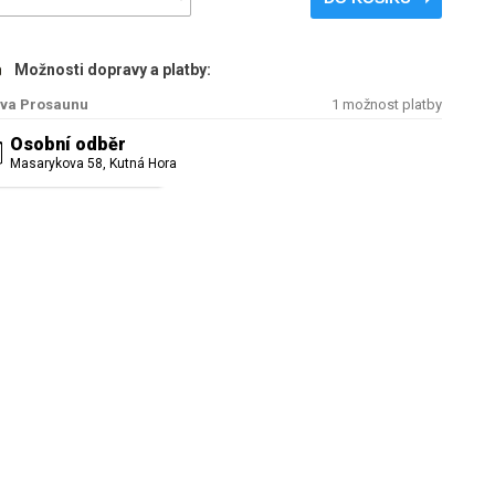
Možnosti dopravy a platby:
ediný den, na kterém se předem domluvíme.
va Prosaunu
1 možnost platby
Osobní odběr
elefonním čísle +420 720 168 215
Masarykova 58, Kutná Hora