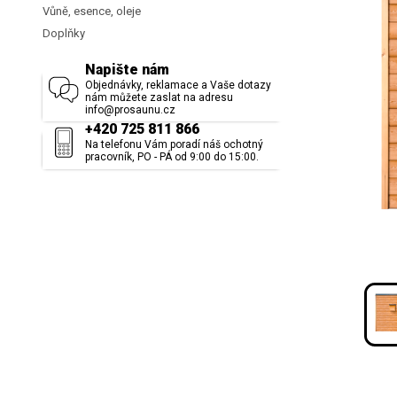
Garance:
Vůně, esence, oleje
Servis sauny
j
Doplňky
Poskytujeme
7 
Kvalitní prove
Venkovní saun
Napište nám
Objednávky, reklamace a Vaše dotazy
Uvedené fotogr
nám můžete zaslat na adresu
info@prosaunu.cz
Pro více inform
+420 725 811 866
Na telefonu Vám poradí náš ochotný
pracovník, PO - PÁ od 9:00 do 15:00.