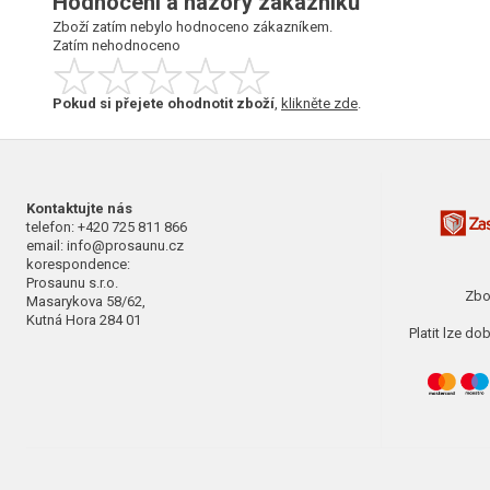
Hodnocení a názory zákazníků
Zboží zatím nebylo hodnoceno zákazníkem.
Zatím nehodnoceno
Pokud si přejete ohodnotit zboží
,
klikněte zde
.
Kontaktujte nás
telefon: +420 725 811 866
email: info@prosaunu.cz
korespondence:
Prosaunu s.r.o.
Zbo
Masarykova 58/62,
Kutná Hora 284 01
Platit lze d