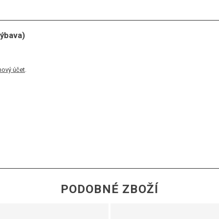
výbava)
nový účet
.
PODOBNÉ ZBOŽÍ