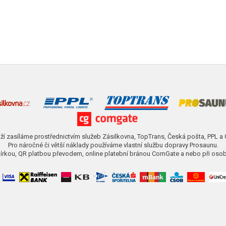
ží zasíláme prostřednictvím služeb Zásilkovna, TopTrans, Česká pošta, PPL a
Pro náročné či větší náklady používáme vlastní službu dopravy Prosaunu.
obírkou, QR platbou převodem, online platební bránou ComGate a nebo při osob