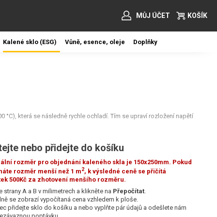
MŮJ ÚČET
KOŠÍK
Kalené sklo (ESG)
Vůně, esence, oleje
Doplňky
 °C), která se následně rychle ochladí. Tím se upraví rozložení napětí
ejte nebo přidejte do košíku
ální rozměr pro objednání kaleného skla je 150x250mm. Pokud
2
náte rozměr menší než 1 m
, k výsledné ceně se přičítá
tek 500Kč za zhotovení menšího rozměru.
í.
e strany A a B v milimetrech a klikněte na
Přepočítat
.
ně se zobrazí vypočítaná cena vzhledem k ploše.
c přidejte sklo do košíku a nebo vyplňte pár údajů a odešlete nám
ezávaznou poptávku.