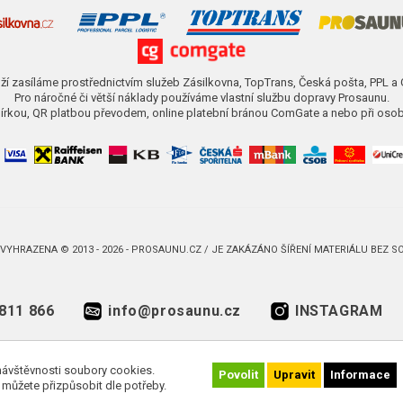
ží zasíláme prostřednictvím služeb Zásilkovna, TopTrans, Česká pošta, PPL a
Pro náročné či větší náklady používáme vlastní službu dopravy Prosaunu.
obírkou, QR platbou převodem, online platební bránou ComGate a nebo při osob
VYHRAZENA © 2013 - 2026 - PROSAUNU.CZ / JE ZAKÁZÁNO ŠÍŘENÍ MATERIÁLU BEZ 
811 866
info@prosaunu.cz
INSTAGRAM
návštěvnosti soubory cookies.
Povolit
Upravit
Informace
e můžete přizpůsobit dle potřeby.