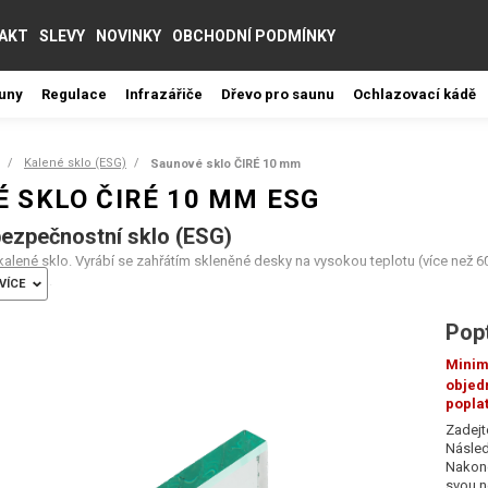
AKT
SLEVY
NOVINKY
OBCHODNÍ PODMÍNKY
auny
Regulace
Infrazářiče
Dřevo pro saunu
Ochlazovací kádě
Kalené sklo (ESG)
Saunové sklo ČIRÉ 10 mm
 SKLO ČIRÉ 10 MM ESG
ezpečnostní sklo (ESG)
alené sklo. Vyrábí se zahřátím skleněné desky na vysokou teplotu (více než 600
chu skla.
VÍCE
á
Popt
vnost,
Minim
 vůči nárazu,
objed
 vůči prudké změně teplot.
popla
jde k jeho rozbití, rozbije se na malé kousky, které nepředstavují riziko zraněn
Zadejt
Násled
Nakone
svou n