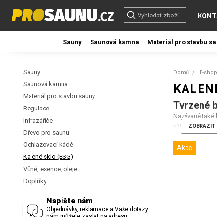
KONT
Sauny
Saunová kamna
Materiál pro stavbu s
Sauny
Domů
E-shop
Saunová kamna
KALENÉ
Materiál pro stavbu sauny
Tvrzené b
Regulace
Nazývané také k
Infrazářiče
uvnitř a na povr
ZOBRAZIT 
Dřevo pro saunu
Sklo tak získáv
Ochlazovací kádě
Akce
Kalené sklo (ESG)
vyšší pe
odolnost
Vůně, esence, oleje
odolnost
Doplňky
Pokud přesto do
Napište nám
Objednávky, reklamace a Vaše dotazy
nám můžete zaslat na adresu