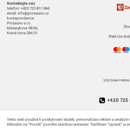
Kontaktujte nás
telefon: +420 725 811 866
email: info@prosaunu.cz
korespondence:
Prosaunu s.r.o.
Zbo
Masarykova 58/62,
Kutná Hora 284 01
Platit lze d
VŠECHNA PRÁVA 
+420 725 
Tento web používá k poskytování služeb, personalizaci reklam a analýze 
Kliknutím na "Povolit" povolíte všechna nastavení. Tlačítkem "Upravit" si j