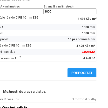
 A v milimetrech
Strana B v milimetrech
Kalené sklo ČIRÉ 10 mm ESG
2
4 498 Kč / m
a A
1000 mm
a B
1000 mm
pnost:
10 pracovních dní
2
é sklo ČIRÉ 10 mm ESG
4 498 Kč / m
ní hran skla
ZDARMA
2
4 498 Kč
celkem za 1 m
PŘEPOČÍTAT
Možnosti dopravy a platby:
va Prosaunu
1 možnost platby
Osobní odběr