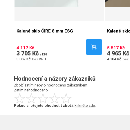
Kalené sklo ČIRÉ 8 mm ESG
Kalené sk
4 117 Kč
5 517 Kč
3 705 Kč
4 965 Kč
s DPH
3 062 Kč
4 104 Kč
bez DPH
bez
Hodnocení a názory zákazníků
Zboží zatím nebylo hodnoceno zákazníkem.
Zatím nehodnoceno
Pokud si přejete ohodnotit zboží
,
klikněte zde
.