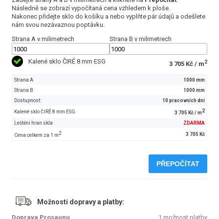
Následně se zobrazí vypočítaná cena vzhledem k ploše.
Nakonec přidejte sklo do košíku a nebo vyplňte pár údajů a odešlete
nám svou nezávaznou poptávku.
Strana A v milimetrech
Strana B v milimetrech
Kalené sklo ČIRÉ 8 mm ESG
2
3 705 Kč / m
Strana A
1000 mm
Strana B
1000 mm
Dostupnost:
10 pracovních dní
2
Kalené sklo ČIRÉ 8 mm ESG
3 705 Kč / m
Leštění hran skla
ZDARMA
2
3 705 Kč
Cena celkem za 1 m
PŘEPOČÍTAT
Možnosti dopravy a platby:
Doprava Prosaunu
1 možnost platby