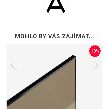
MOHLO BY VÁS ZAJÍMAT...
%
10%