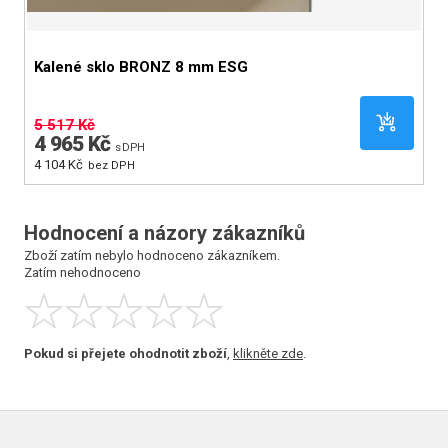
Kalené sklo BRONZ 8 mm ESG
K
5 517 Kč
8
4 965 Kč
8
s DPH
4 104 Kč
6 
bez DPH
Hodnocení a názory zákazníků
Zboží zatím nebylo hodnoceno zákazníkem.
Zatím nehodnoceno
Pokud si přejete ohodnotit zboží
,
klikněte zde
.