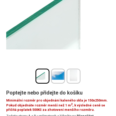
Poptejte nebo přidejte do košíku
Minimální rozměr pro objednání kaleného skla je 150x250mm.
2
Pokud objednáte rozměr menší než 1 m
, k výsledné ceně se
přičítá poplatek 500Kč za zhotovení menšího rozměru.
Zadejte strany A a B v milimetrech a klikněte na
Přepočítat
.