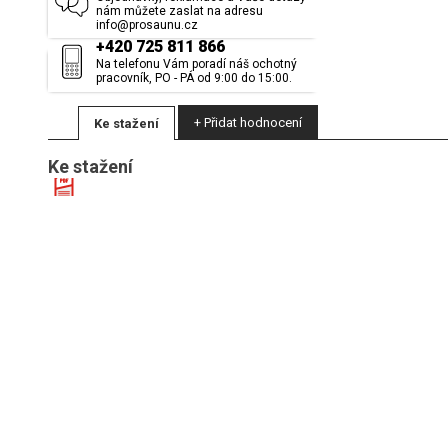
nám můžete zaslat na adresu
info@prosaunu.cz
+420 725 811 866
Na telefonu Vám poradí náš ochotný
pracovník, PO - PÁ od 9:00 do 15:00.
+ Přidat hodnocení
Ke stažení
Ke stažení
(Meranti hranol 84x145x22