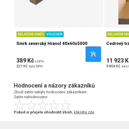
SKLADEM IHNED
VOUCHER
SKLADEM IH
Smrk severský Hranol 40x60x5000
Cedrový t
389 Kč
11 923 K
s DPH
321 Kč
9 854 Kč
bez DPH
bez
Hodnocení a názory zákazníků
Zboží zatím nebylo hodnoceno zákazníkem.
Zatím nehodnoceno
Pokud si přejete ohodnotit zboží
,
klikněte zde
.