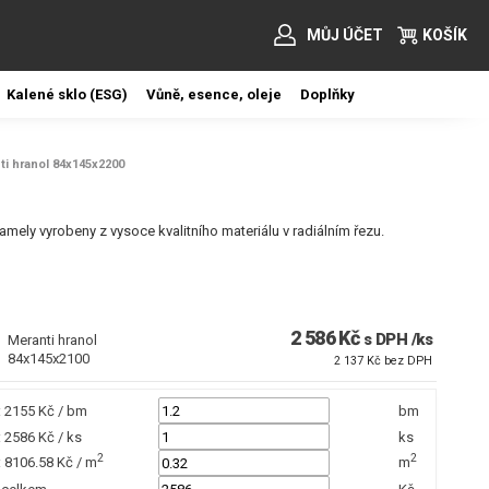
MŮJ ÚČET
KOŠÍK
Kalené sklo (ESG)
Vůně, esence, oleje
Doplňky
ti hranol 84x145x2200
 lamely vyrobeny z vysoce kvalitního materiálu v radiálním řezu.
2 586 Kč
s DPH /ks
Meranti hranol
84x145x2100
2 137 Kč bez DPH
 2155 Kč / bm
bm
 2586 Kč / ks
ks
2
2
 8106.58 Kč / m
m