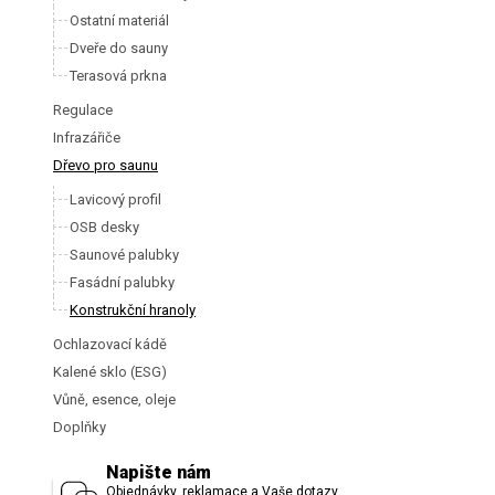
Ostatní materiál
Dveře do sauny
Terasová prkna
Regulace
Infrazářiče
Dřevo pro saunu
Lavicový profil
OSB desky
Saunové palubky
Fasádní palubky
Konstrukční hranoly
Ochlazovací kádě
Kalené sklo (ESG)
Vůně, esence, oleje
Doplňky
Napište nám
Objednávky, reklamace a Vaše dotazy