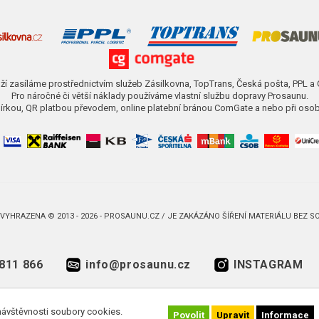
ží zasíláme prostřednictvím služeb Zásilkovna, TopTrans, Česká pošta, PPL a
Pro náročné či větší náklady používáme vlastní službu dopravy Prosaunu.
obírkou, QR platbou převodem, online platební bránou ComGate a nebo při osob
VYHRAZENA © 2013 - 2026 - PROSAUNU.CZ / JE ZAKÁZÁNO ŠÍŘENÍ MATERIÁLU BEZ 
811 866
info@prosaunu.cz
INSTAGRAM
návštěvnosti soubory cookies.
Povolit
Upravit
Informace