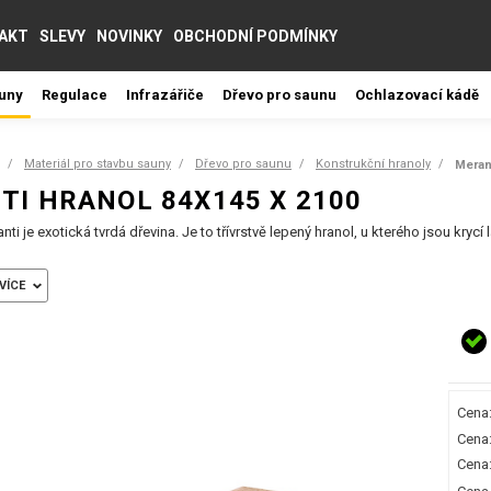
AKT
SLEVY
NOVINKY
OBCHODNÍ PODMÍNKY
auny
Regulace
Infrazářiče
Dřevo pro saunu
Ochlazovací kádě
Materiál pro stavbu sauny
Dřevo pro saunu
Konstrukční hranoly
Meran
TI HRANOL 84X145 X 2100
ti je exotická tvrdá dřevina. Je to třívrstvě lepený hranol, u kterého jsou krycí
VÍCE
Cena:
Cena:
Cena: