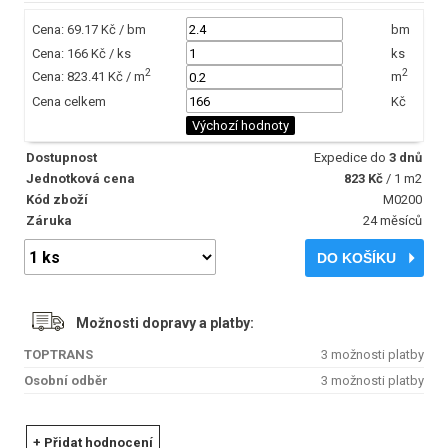
Cena: 69.17 Kč / bm
bm
Cena: 166 Kč / ks
ks
2
2
Cena: 823.41 Kč / m
m
Cena celkem
Kč
Výchozí hodnoty
Dostupnost
Expedice do
3 dnů
Jednotková cena
823 Kč
/ 1 m2
Kód zboží
M0200
Záruka
24 měsíců
DO KOŠÍKU
Možnosti dopravy a platby:
TOPTRANS
3 možnosti platby
Osobní odběr
3 možnosti platby
+ Přidat hodnocení