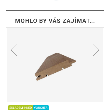
MOHLO BY VÁS ZAJÍMAT...
SKLADEM IHNED
VOUCHER
S