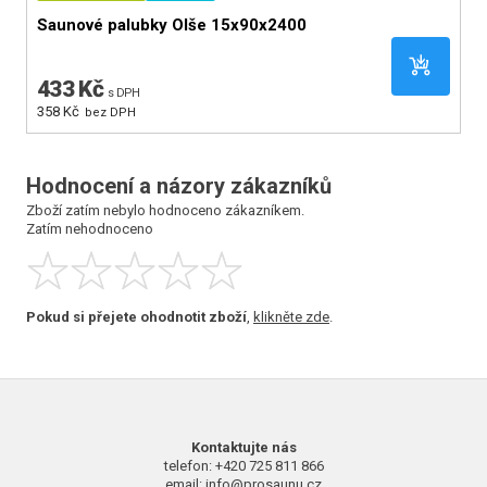
Saunové palubky Olše 15x90x2400
S
433 Kč
5
s DPH
358 Kč
43
bez DPH
Hodnocení a názory zákazníků
Zboží zatím nebylo hodnoceno zákazníkem.
Zatím nehodnoceno
Pokud si přejete ohodnotit zboží
,
klikněte zde
.
Kontaktujte nás
telefon: +420 725 811 866
email: info@prosaunu.cz