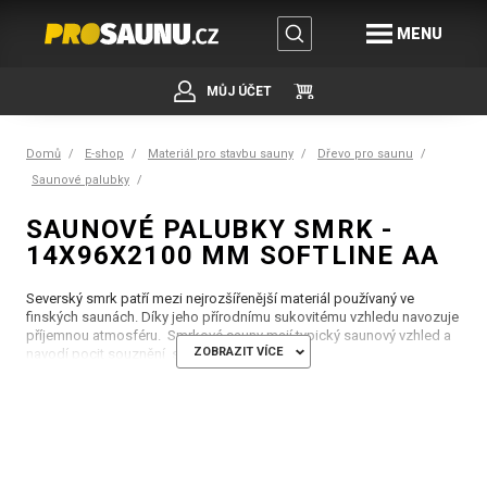
MENU
MŮJ ÚČET
Domů
E-shop
Materiál pro stavbu sauny
Dřevo pro saunu
Saunové palubky
SAUNOVÉ PALUBKY SMRK -
14X96X2100 MM SOFTLINE AA
Severský smrk patří mezi nejrozšířenější materiál používaný ve
finských saunách. Díky jeho přírodnímu sukovitému vzhledu navozuje
příjemnou atmosféru. Smrkové sauny mají typický saunový vzhled a
ZOBRAZIT VÍCE
navodí pocit souznění s přírodou.