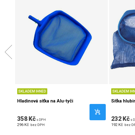
SKLADEM IHNED
SKLADEM IH
Hladinová síťka na Alu-tyči
Síťka hlubi
358 Kč
232 Kč
s DPH
s 
296 Kč
192 Kč
bez DPH
bez D