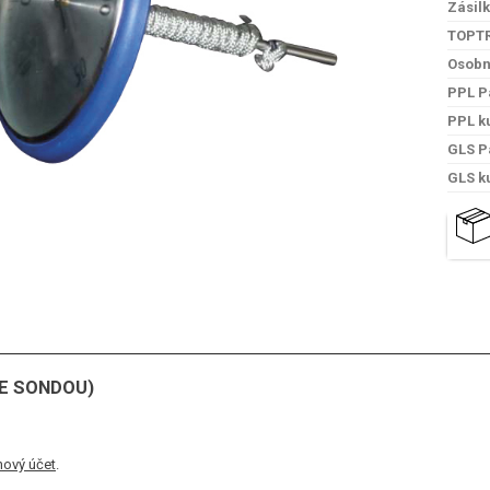
Zásil
TOPT
Osobn
PPL P
PPL k
GLS P
GLS k
E SONDOU)
nový účet
.