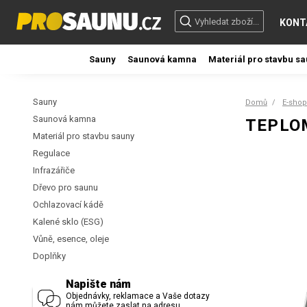
KONT
Sauny
Saunová kamna
Materiál pro stavbu s
Sauny
Domů
E-shop
Saunová kamna
TEPLO
Materiál pro stavbu sauny
Regulace
Infrazářiče
Dřevo pro saunu
Ochlazovací kádě
Kalené sklo (ESG)
Vůně, esence, oleje
Doplňky
Napište nám
Objednávky, reklamace a Vaše dotazy
nám můžete zaslat na adresu