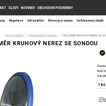
AKT
SLEVY
NOVINKY
OBCHODNÍ PODMÍNKY
auny
Regulace
Infrazářiče
Dřevo pro saunu
Ochlazovací kádě
Vše pro bazén
Příslušenství k bazénu
TEPLOMĚR KRUHOVÝ NEREZ SE S
MĚR KRUHOVÝ NEREZ SE SONDOU
Dostu
Kód z
Záru