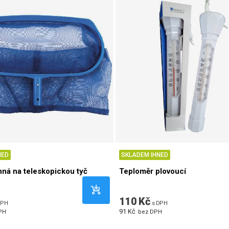
NED
SKLADEM IHNED
nná na teleskopickou tyč
Teploměr plovoucí
110 Kč
DPH
s DPH
91 Kč
PH
bez DPH