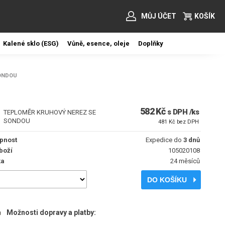
MŮJ ÚČET
KOŠÍK
Kalené sklo (ESG)
Vůně, esence, oleje
Doplňky
ONDOU
582 Kč
s DPH /ks
TEPLOMĚR KRUHOVÝ NEREZ SE
SONDOU
481 Kč bez DPH
pnost
Expedice do
3 dnů
boží
105020108
ka
24 měsíců
DO KOŠÍKU
Možnosti dopravy a platby: