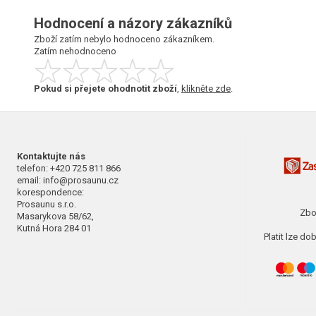
Hodnocení a názory zákazníků
Zboží zatím nebylo hodnoceno zákazníkem.
Zatím nehodnoceno
Pokud si přejete ohodnotit zboží
,
klikněte zde
.
Kontaktujte nás
telefon: +420 725 811 866
email: info@prosaunu.cz
korespondence:
Prosaunu s.r.o.
Zbo
Masarykova 58/62,
Kutná Hora 284 01
Platit lze d