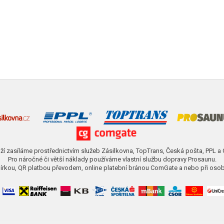
ží zasíláme prostřednictvím služeb Zásilkovna, TopTrans, Česká pošta, PPL a
Pro náročné či větší náklady používáme vlastní službu dopravy Prosaunu.
obírkou, QR platbou převodem, online platební bránou ComGate a nebo při osob