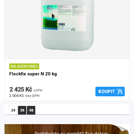
SKLADEM IHNED
Flockfix super N 20 kg
2 425 Kč
s DPH
KOUPIT
2 004 Kč
bez DPH
24
36
48
Potřebujete se poradit? Své dotazy