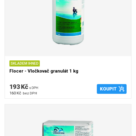
SKLADEM IHNED
Flocer - Vločkovač granulát 1 kg
193 Kč
s DPH
KOUPIT
160 Kč
bez DPH