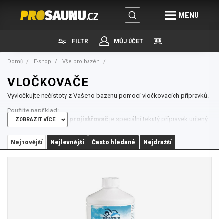
MENU
FILTR
MŮJ ÚČET
Domů
E-shop
Vše pro bazén
VLOČKOVAČE
Vyvločkujte nečistoty z Vašeho bazénu pomocí vločkovacích přípravků.
Použijte například:
Flockfix vločkovač - projiskřovač
je speciální tekutý přípravek určený
ZOBRAZIT VÍCE
pro vyvločkování kalů a nečistot z bazénu.
Flocer - Vločkovač granulát
pro křišťálově čistou vodu.
Nejnovější
Nejlevnější
Často hledané
Nejdražší