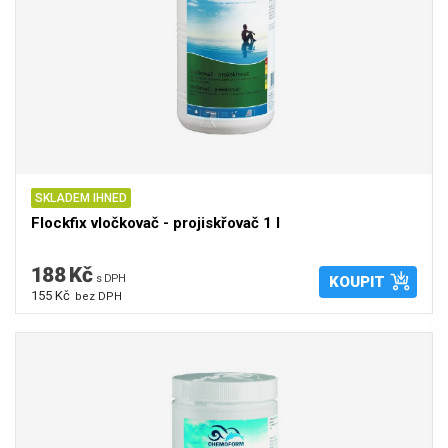
SKLADEM IHNED
Flockfix vločkovač - projiskřovač 1 l
188 Kč
s DPH
KOUPIT
155 Kč
bez DPH