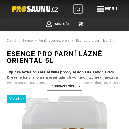
MENU
MŮJ ÚČET
Domů
E-shop
Vůně, esence, oleje
Esence pro parní lázně
ESENCE PRO PARNÍ LÁZNĚ -
ORIENTAL 5L
Typická těžká orientální vůně pro výlet do vzdálených světů.
Dřevěné tóny, aromata orientálních vonných tyčinek navozují
velmi smyslnou atmosféru. Povzbuzující, zneklidňující, zářivá
ZOBRAZIT VÍCE
a jasná.
Vysoce koncentrované a čisté saunové esence Lacoform umocní váš
Voucher
zážitek ze saunování o silné aromaterapeutické zážitky. Esence se
dávkují v soukromých saunách optimálně pomocí dávkovacího
vědra, kdy do každého litru vody nakapeme cca 3 - 5 ml esence.
Roztokem pak opatrně poléváme saunové kameny. Ve veřejných
provozech doporučujeme instalaci dávkovače či odpařovacích
mističek umístěných nad saunovými kamny.