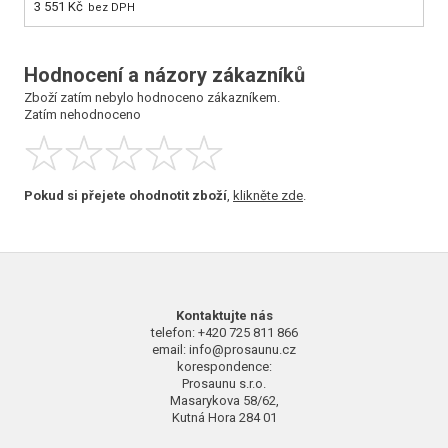
3 551 Kč
2 
bez DPH
Hodnocení a názory zákazníků
Zboží zatím nebylo hodnoceno zákazníkem.
Zatím nehodnoceno
Pokud si přejete ohodnotit zboží
,
klikněte zde
.
Kontaktujte nás
telefon: +420 725 811 866
email: info@prosaunu.cz
korespondence:
Prosaunu s.r.o.
Masarykova 58/62,
Kutná Hora 284 01