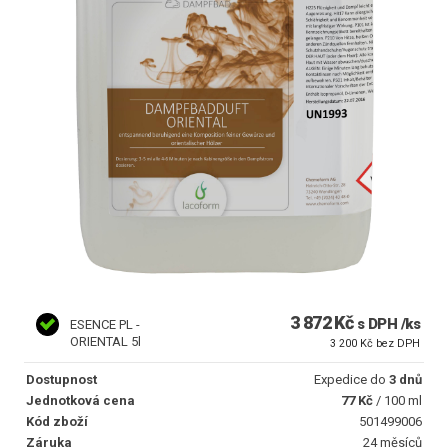
3 872 Kč
s DPH /ks
ESENCE PL -
ORIENTAL 5l
3 200 Kč bez DPH
Dostupnost
Expedice do
3 dnů
Jednotková cena
77 Kč
/ 100 ml
Kód zboží
501499006
Záruka
24 měsíců