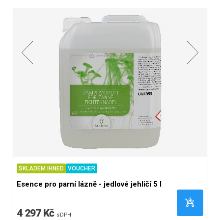
SKLADEM IHNED
VOUCHER
S
Esence pro parní lázně - jedlové jehličí 5 l
E
4 297 Kč
2
s DPH