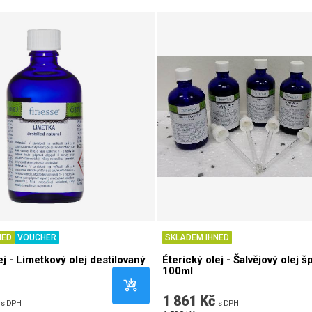
NED
VOUCHER
SKLADEM IHNED
ej - Limetkový olej destilovaný
Éterický olej - Šalvějový olej 
100ml
1 861 Kč
s DPH
s DPH