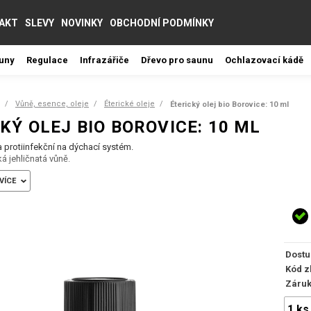
AKT
SLEVY
NOVINKY
OBCHODNÍ PODMÍNKY
auny
Regulace
Infrazářiče
Dřevo pro saunu
Ochlazovací kádě
Vůně, esence, oleje
Éterické oleje
Éterický olej bio Borovice: 10 ml
KÝ OLEJ BIO BOROVICE: 10 ML
 a protiinfekční na dýchací systém.
á jehličnatá vůně.
VÍCE
pek do vody ve Vaší bio sauně nebo požadovaný počet kapek do difuzéru či inha
ožku, chraňte oči a chraňte před dětmi.
ost:
lní a protiinfekční účinky, působí na širokou škálu dýchacích potíží od běžn
očových cest a revmatizmu, posiluje při únavě.
Dostu
Kód z
Záru