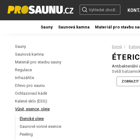
KONT
Sauny
Saunová kamna
Materiál pro stavbu s
Sauny
Domů
E-shop
Saunová kamna
ÉTERIC
Materiál pro stavbu sauny
Antibakteriální
Regulace
Svěží balzamick
Infrazářiče
ZOBRAZIT 
Jak se používá:
Dřevo pro saunu
Přidejte 3-5 ka
Ochlazovací kádě
neředěné na pok
Kalené sklo (ESG)
Komu udělá rad
Vůně, esence, oleje
Má antibakteriá
při infekcích m
Éterické oleje
Saunové vonné esence
Peeling