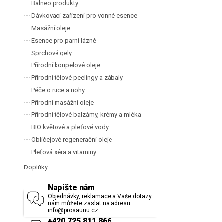
Balneo produkty
Dávkovací zařízení pro vonné esence
Masážní oleje
Esence pro parní lázně
Sprchové gely
Přírodní koupelové oleje
Přírodní tělové peelingy a zábaly
Péče o ruce a nohy
Přírodní masážní oleje
Přírodní tělové balzámy, krémy a mléka
BIO květové a pleťové vody
Obličejové regenerační oleje
Pleťová séra a vitaminy
Doplňky
Napište nám
Objednávky, reklamace a Vaše dotazy
nám můžete zaslat na adresu
info@prosaunu.cz
+420 725 811 866