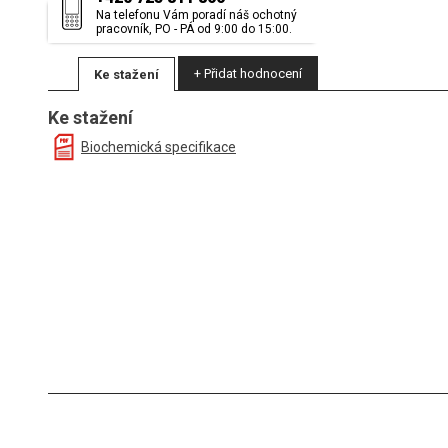
Na telefonu Vám poradí náš ochotný
pracovník, PO - PÁ od 9:00 do 15:00.
+ Přidat hodnocení
Ke stažení
Ke stažení
Biochemická specifikace
(Éterický olej bio Borovice: 