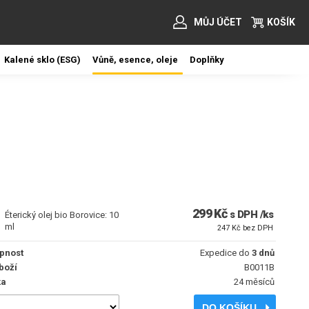
MŮJ ÚČET
KOŠÍK
Kalené sklo (ESG)
Vůně, esence, oleje
Doplňky
lační tyčinky. Možno použít také k přímé inhalaci. Nepoužívejte
299 Kč
s DPH /ks
Éterický olej bio Borovice: 10
ml
247 Kč bez DPH
ého nachlazení až po astma, výborně uvolňuje zahleněné dutiny, pomáhá
pnost
Expedice do
3 dnů
boží
B0011B
ka
24 měsíců
DO KOŠÍKU