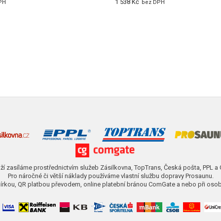
1 538 Kč
PH
bez DPH
ží zasíláme prostřednictvím služeb Zásilkovna, TopTrans, Česká pošta, PPL a
Pro náročné či větší náklady používáme vlastní službu dopravy Prosaunu.
obírkou, QR platbou převodem, online platební bránou ComGate a nebo při osob