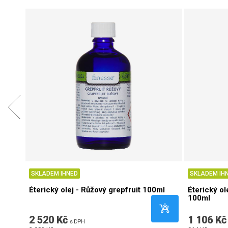
SKLADEM IHNED
SKLADEM IH
Éterický olej - Růžový grepfruit 100ml
Éterický ol
100ml
2 520 Kč
1 106 Kč
s DPH