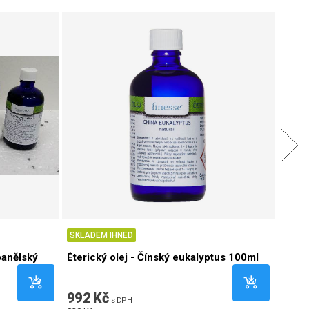
SKLADEM IHNED
SKLA
španělský
Éterický olej - Čínský eukalyptus 100ml
Éteri
992 Kč
869
s DPH