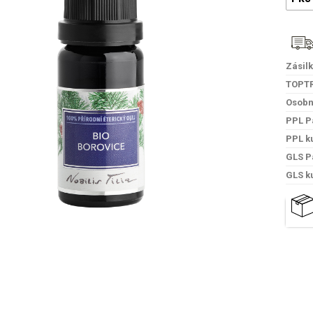
Zásil
TOPT
Osobn
PPL P
PPL k
GLS P
GLS k