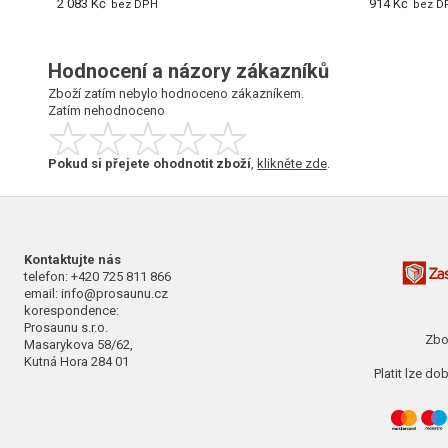
2 083 Kč
914 Kč
bez DPH
bez D
Hodnocení a názory zákazníků
Zboží zatím nebylo hodnoceno zákazníkem.
Zatím nehodnoceno
Pokud si přejete ohodnotit zboží
,
klikněte zde
.
Kontaktujte nás
telefon: +420 725 811 866
email: info@prosaunu.cz
korespondence:
Prosaunu s.r.o.
Zbo
Masarykova 58/62,
Kutná Hora 284 01
Platit lze d