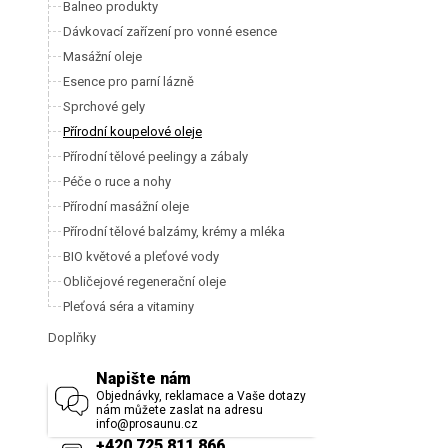
Balneo produkty
Dávkovací zařízení pro vonné esence
Masážní oleje
Esence pro parní lázně
Sprchové gely
Přírodní koupelové oleje
Přírodní tělové peelingy a zábaly
Péče o ruce a nohy
Přírodní masážní oleje
Přírodní tělové balzámy, krémy a mléka
BIO květové a pleťové vody
Obličejové regenerační oleje
Pleťová séra a vitaminy
Doplňky
Napište nám
Objednávky, reklamace a Vaše dotazy
nám můžete zaslat na adresu
info@prosaunu.cz
+420 725 811 866