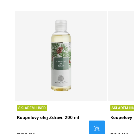
SKLADEM IHNED
SKLADEM IH
Koupelový olej Zdraví: 200 ml
Koupelový o