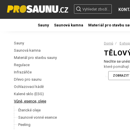
KONT
Sauny
Saunová kamna
Materiál pro stavbu s
Sauny
Domů
E-shop
Saunová kamna
TĚLOVÝ
Materiál pro stavbu sauny
Nechte se unést
Regulace
které pomáhají 
Infrazářiče
ZOBRAZIT 
Jak se používá:
Dřevo pro saunu
Ideální je k re
Ochlazovací kádě
o pokožku celéh
Kalené sklo (ESG)
Komu udělá rad
Vůně, esence, oleje
Pro ty, kdo si 
Éterické oleje
Saunové vonné esence
Peeling