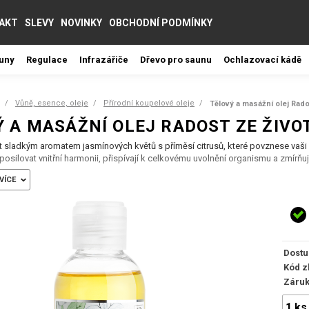
AKT
SLEVY
NOVINKY
OBCHODNÍ PODMÍNKY
auny
Regulace
Infrazářiče
Dřevo pro saunu
Ochlazovací kádě
Vůně, esence, oleje
Přírodní koupelové oleje
Tělový a masážní olej Rado
 A MASÁŽNÍ OLEJ RADOST ZE ŽIVOT
 sladkým aromatem jasmínových květů s příměsí citrusů, které povznese vaši
posilovat vnitřní harmonii, přispívají k celkovému uvolnění organismu a zmírňuj
VÍCE
laxaci po náročném pracovním dni. Díky vyváženému složení olejů se příjemně roz
o těla.
ost:
ve svém nabitém programu chtějí udělat chvilku jen pro sebe.
Dostu
Kód z
Záru