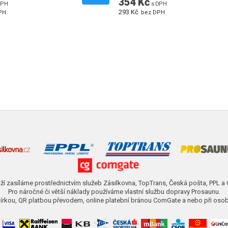
354 Kč
DPH
s DPH
293 Kč
PH
bez DPH
ží zasíláme prostřednictvím služeb Zásilkovna, TopTrans, Česká pošta, PPL a
Pro náročné či větší náklady používáme vlastní službu dopravy Prosaunu.
obírkou, QR platbou převodem, online platební bránou ComGate a nebo při osob