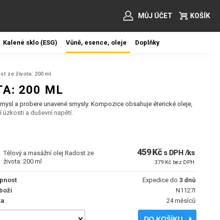
MŮJ ÚČET
KOŠÍK
Kalené sklo (ESG)
Vůně, esence, oleje
Doplňky
st ze života: 200 ml
A: 200 ML
 mysl a probere unavené smysly. Kompozice obsahuje éterické oleje,
í úzkosti a duševní napětí.
tírá a dobře vstřebává, a je tak vhodný i pro pravidelnou péči
459 Kč
s DPH /ks
Tělový a masážní olej Radost ze
života: 200 ml
379 Kč bez DPH
pnost
Expedice do
3 dnů
boží
N1127I
ka
24 měsíců
DO KOŠÍKU