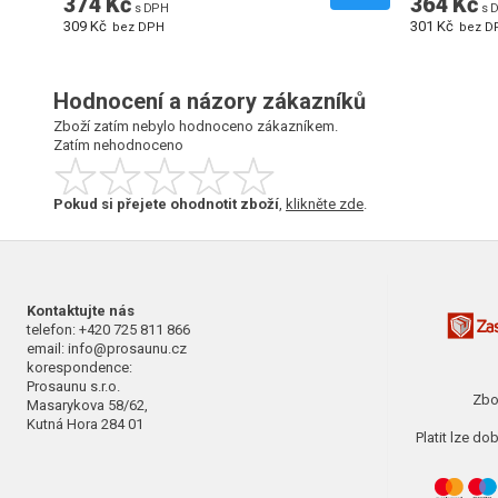
374 Kč
364 Kč
s DPH
s 
309 Kč
301 Kč
bez DPH
bez D
Hodnocení a názory zákazníků
Zboží zatím nebylo hodnoceno zákazníkem.
Zatím nehodnoceno
Pokud si přejete ohodnotit zboží
,
klikněte zde
.
Kontaktujte nás
telefon: +420 725 811 866
email: info@prosaunu.cz
korespondence:
Prosaunu s.r.o.
Zbo
Masarykova 58/62,
Kutná Hora 284 01
Platit lze d