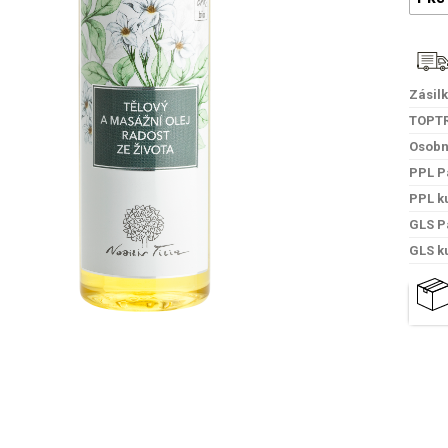
Zásil
TOPT
Osobn
PPL P
PPL k
GLS P
GLS k