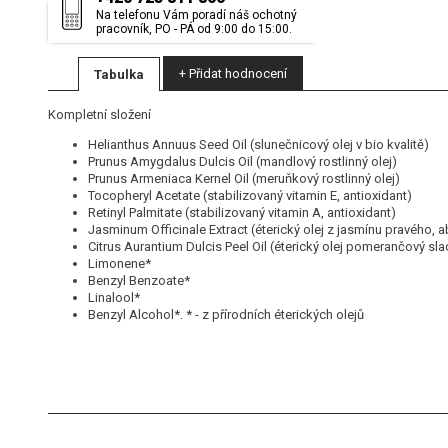
Na telefonu Vám poradí náš ochotný
pracovník, PO - PÁ od 9:00 do 15:00.
+ Přidat hodnocení
Tabulka
Kompletní složení
Helianthus Annuus Seed Oil (slunečnicový olej v bio kvalitě)
Prunus Amygdalus Dulcis Oil (mandlový rostlinný olej)
Prunus Armeniaca Kernel Oil (meruňkový rostlinný olej)
Tocopheryl Acetate (stabilizovaný vitamin E, antioxidant)
Retinyl Palmitate (stabilizovaný vitamin A, antioxidant)
Jasminum Officinale Extract (éterický olej z jasmínu pravého, 
Citrus Aurantium Dulcis Peel Oil (éterický olej pomerančový sl
Limonene*
Benzyl Benzoate*
Linalool*
Benzyl Alcohol*. * - z přírodních éterických olejů
( Tělový a masážní olej Rado