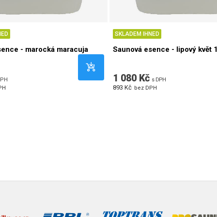
NED
SKLADEM IHNED
sence - marocká maracuja
Saunová esence - lipový květ 1
1 080 Kč
DPH
s DPH
893 Kč
PH
bez DPH