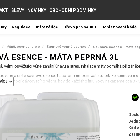
AKT
SLEVY
NOVINKY
OBCHODNÍ PODMÍNKY
auny
Regulace
Infrazářiče
Dřevo pro saunu
Ochlazovací kádě
Vůně, esence, oleje
Saunové vonné esence
Saunová esence - máta pep
VÁ ESENCE - MÁTA PEPRNÁ 3L
á, velmi osvěžující vůně zahání únavu a stres. Inhalace máty pomáhá při zánět
rované a čisté saunové esence Lacoform umocní váš zážitek ze saunování o s
lně pomocí dávkovacího vědra, kdy do každého litru vody nakapeme cca 3 -
VÍCE
ozech doporučujeme instalaci dávkovače či odpařovacích mističek umístěnýc
Dostu
Jedno
Kód z
Záru