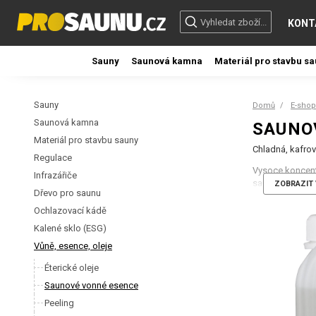
KONT
Sauny
Saunová kamna
Materiál pro stavbu s
Sauny
Domů
E-shop
Saunová kamna
SAUNO
Materiál pro stavbu sauny
Chladná, kafrov
Regulace
Vysoce koncent
Infrazářiče
saunách optimá
ZOBRAZIT 
Dřevo pro saunu
veřejných prov
Ochlazovací kádě
Kalené sklo (ESG)
Vůně, esence, oleje
Éterické oleje
Saunové vonné esence
Peeling