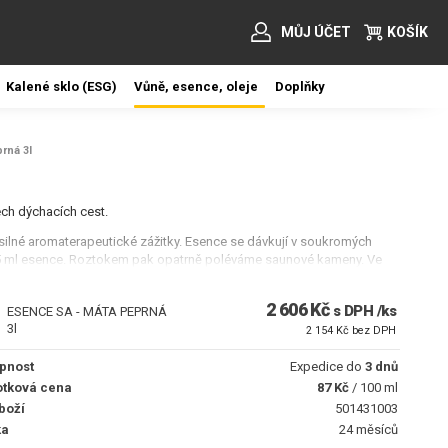
MŮJ ÚČET
KOŠÍK
Kalené sklo (ESG)
Vůně, esence, oleje
Doplňky
rná 3l
ech dýchacích cest.
ilné aromaterapeutické zážitky. Esence se dávkují v soukromých
 5 ml esence. Roztokem pak opatrně poléváme saunové kameny. Ve
h nad saunovými kamny.
2 606 Kč
s DPH /ks
ESENCE SA - MÁTA PEPRNÁ
3l
2 154 Kč bez DPH
pnost
Expedice do
3 dnů
tková cena
87 Kč
/ 100 ml
boží
501431003
ka
24 měsíců