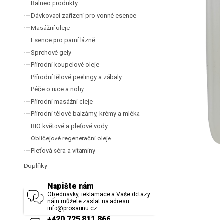
Balneo produkty
Dávkovací zařízení pro vonné esence
Masážní oleje
Esence pro parní lázně
Sprchové gely
Přírodní koupelové oleje
Přírodní tělové peelingy a zábaly
Péče o ruce a nohy
Přírodní masážní oleje
Přírodní tělové balzámy, krémy a mléka
BIO květové a pleťové vody
Obličejové regenerační oleje
Pleťová séra a vitaminy
Doplňky
Napište nám
Objednávky, reklamace a Vaše dotazy
nám můžete zaslat na adresu
info@prosaunu.cz
+420 725 811 866