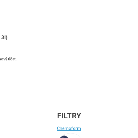
3l)
nový účet
.
FILTRY
Chemoform