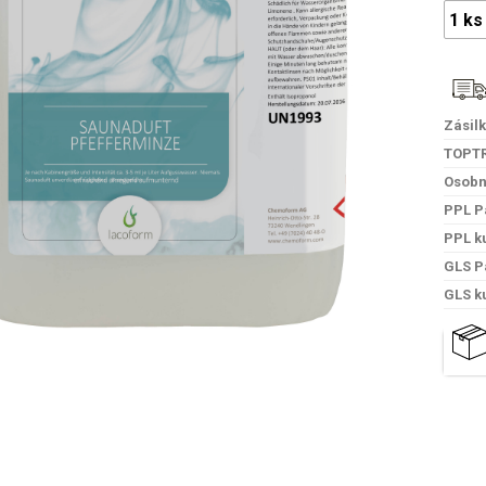
Zásil
TOPT
Osobn
PPL P
PPL k
GLS P
GLS k