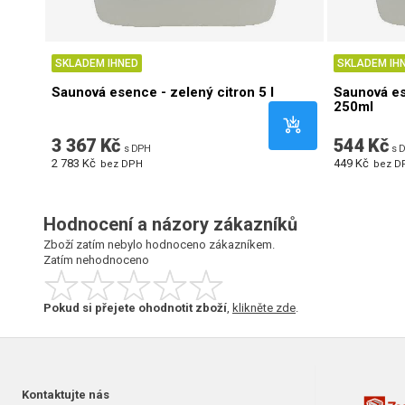
SKLADEM IHNED
SKLADEM IH
Saunová esence - zelený citron 5 l
Saunová e
250ml
3 367 Kč
544 Kč
s DPH
s 
2 783 Kč
449 Kč
bez DPH
bez D
Hodnocení a názory zákazníků
Zboží zatím nebylo hodnoceno zákazníkem.
Zatím nehodnoceno
Pokud si přejete ohodnotit zboží
,
klikněte zde
.
Kontaktujte nás