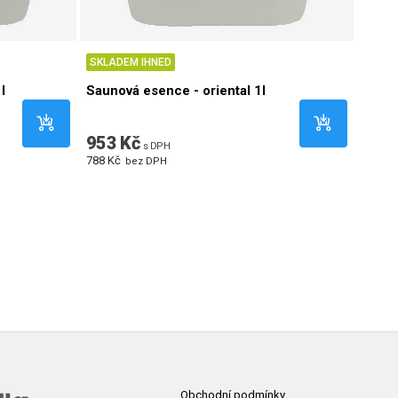
SKLADEM IHNED
SKLA
l
Saunová esence - oriental 1l
Sauno
1l
953 Kč
1 08
s DPH
788 Kč
893 Kč
bez DPH
Obchodní podmínky