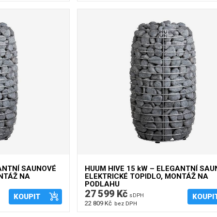
GANTNÍ SAUNOVÉ
HUUM HIVE 15 kW – ELEGANTNÍ SA
ONTÁŽ NA
ELEKTRICKÉ TOPIDLO, MONTÁŽ NA
PODLAHU
27 599 Kč
KOUPIT
s DPH
KOUPI
22 809 Kč
bez DPH