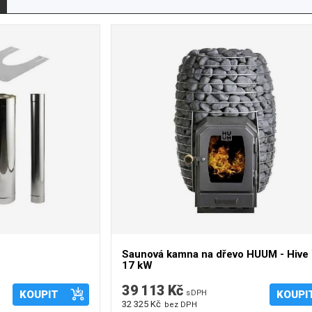
 R). Jsou určeny opět pro domácí i komerční sauny.
ásobníku. Ke kamnům Sentiotec lze dokoupit bezpečnostní
ídící jednotky (regulace) určené přímo pro vybraná
Saunová kamna na dřevo HUUM - Hiv
17 kW
39 113 Kč
KOUPIT
s DPH
KOUPI
32 325 Kč
bez DPH