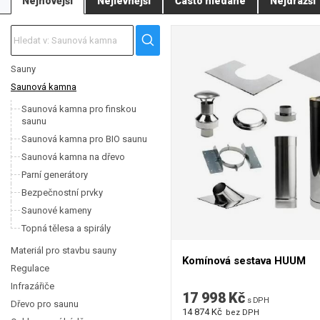
Nejnovější
Nejlevnější
Často hledané
Nejdražší
Elektrická saunová kamna Sentiotec
jsou moderní kamna (např. Concept
Kamna Sentiotec jsou výjimečná díky své masivní konstrukci a velkému z
ohrádka.
Pro provoz saunových kamen EOS, Harvia nebo Sentiotec máme v nabídce i ř
kamna / výrobce. Takže při koupi kamen nemusíte nic hledat.
Sauny
Saunová kamna
K vybraným kamnům lze rovněž dokoupit bezpečnostní ohrádka.
Saunová kamna pro finskou
saunu
Saunová kamna pro BIO saunu
Saunová kamna na dřevo
Parní generátory
Bezpečnostní prvky
Saunové kameny
Topná tělesa a spirály
Materiál pro stavbu sauny
Komínová sestava HUUM
Regulace
Infrazářiče
17 998 Kč
s DPH
Dřevo pro saunu
14 874 Kč
bez DPH