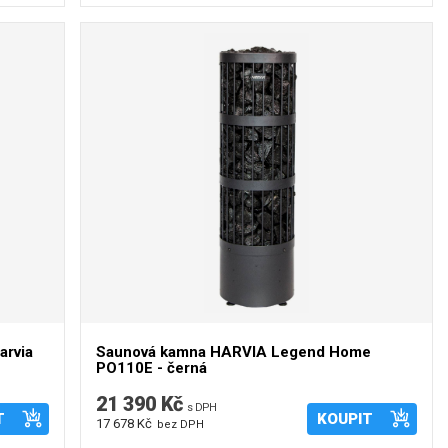
arvia
Saunová kamna HARVIA Legend Home
PO110E - černá
21 390 Kč
s DPH
T
KOUPIT
17 678 Kč
bez DPH