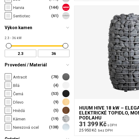
(144)
Harvia
(61)
Sentiotec
Výkon kamen
2.3 - 36 kW
Provedení / Materiál
(78)
Antracit
(4)
Bílá
(53)
Černá
(9)
Dřevo
HUUM HIVE 18 kW – ELE
(5)
Hnědá
ELEKTRICKÉ TOPIDLO, M
PODLAHU
(19)
Kámen
31 399 Kč
s DPH
(138)
Nerezová ocel
25 950 Kč
bez DPH