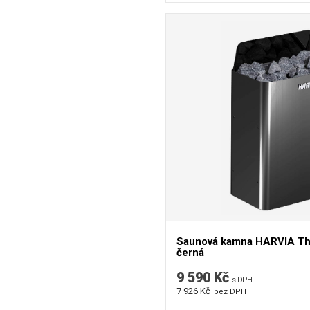
Saunová kamna HARVIA The
černá
9 590 Kč
s DPH
7 926 Kč
bez DPH