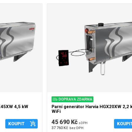
DOPRAVA ZDARMA
GX45XW 4,5 kW
Parní generátor Harvia HGX20XW 2,2
WiFi
45 690 Kč
KOUPIT
s DPH
KOUPI
37 760 Kč
bez DPH