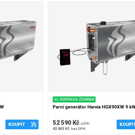
DOPRAVA ZDARMA
kW
Parní generátor Harvia HGX90XW 9 kW
52 590 Kč
KOUPIT
s DPH
KOUPI
43 463 Kč
bez DPH