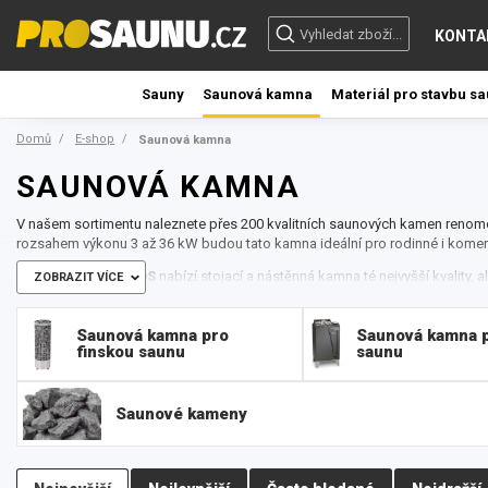
KONTA
Sauny
Saunová kamna
Materiál pro stavbu s
Domů
E-shop
Saunová kamna
SAUNOVÁ KAMNA
V našem sortimentu naleznete přes 200 kvalitních saunových kamen renom
rozsahem výkonu 3 až 36 kW budou tato kamna ideální pro rodinné i komer
Saunová kamna EOS
nabízí stojací a nástěnná kamna té nejvyšší kvality,
ZOBRAZIT VÍCE
pod lavící. Všechny modely saunových kamen se vyznačují kompaktním des
U většiny kamen EOS dostanete kameny v ceně.
Saunová kamna pro
Saunová kamna p
Většina kamen je ve zpracování antracit / nerezová ocel. EOS nabízí i desi
finskou saunu
saunu
Zeus.
Elektrická saunová kamna Harvia
vydrží každodenní provoz celé roky. Vš
technickou a dílenskou kvalitu. Jsou nejen ekonomická v provozu, ale přiná
Saunové kameny
bude na výši a bez kompromisů. Elektrická kamna Harvia lze umístit kamkoliv
obsluha. Stačí pouze nastavit požadovanou teplotu a dobu, po kterou se má
teplotu regulují automaticky. Nerušené relaxaci tak nebrání vůbec nic. Po 