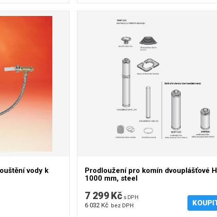
uštění vody k
Prodloužení pro komín dvouplášťové H
1000 mm, steel
7 299 Kč
s DPH
KOUPI
6 032 Kč
bez DPH