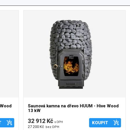
e Wood
Saunová kamna na dřevo HUUM - Hive Wood
13 kW
32 912 Kč
T
s DPH
KOUPIT
27 200 Kč
bez DPH