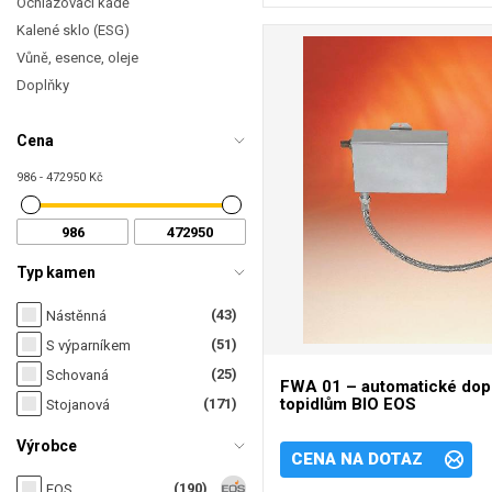
Ochlazovací kádě
Kalené sklo (ESG)
Vůně, esence, oleje
Doplňky
Cena
986 - 472950 Kč
Typ kamen
(43)
Nástěnná
(51)
S výparníkem
(25)
Schovaná
FWA 01 – automatické dopo
topidlům BIO EOS
(171)
Stojanová
Výrobce
CENA NA DOTAZ
(190)
EOS