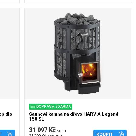
DOPRAVA ZDARMA
opidlo
Saunová kamna na dřevo HARVIA Legend
150 SL
31 097 Kč
s DPH
T
KOUPIT
25 700 Kč