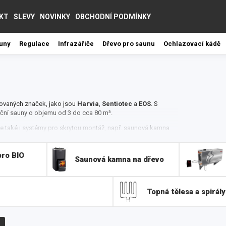
KT
SLEVY
NOVINKY
OBCHODNÍ PODMÍNKY
auny
Regulace
Infrazářiče
Dřevo pro saunu
Ochlazovací kádě
ovaných značek, jako jsou
Harvia
,
Sentiotec
a
EOS
.
S
ční sauny o objemu od 3 do cca 80 m³.
 ale také i systémy pro skrytou montáž, např. saunová kamna
ignem a ponechávají dostatek místa pro kabinové lavice.
ro BIO
gnové speciality, jako je např. Mühlesauna a nebo kamna
Saunová kamna na dřevo
echna elektrická kamna Harvia reprezentují tu nejvyšší
ší do vaší sauny i skvělý design, takže vaše saunování
Topná tělesa a spirály
, do exteriéru i interiéru. Výhodou je také jednoduchá
 sauna vytápět, a o nic jiného se starat nemusíte. Kamna
skončení saunování stačí kamna jednoduše vypnout a odejít.