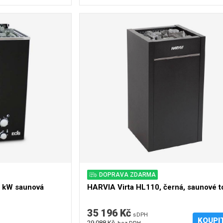
DOPRAVA ZDARMA
 kW saunová
HARVIA Virta HL110, černá, saunové t
35 196 Kč
s DPH
KOUPI
29 088 Kč