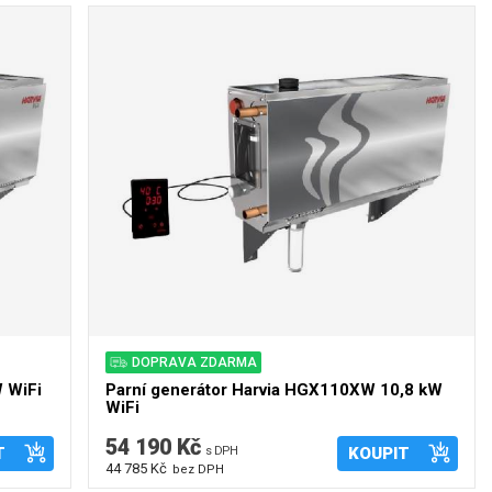
DOPRAVA ZDARMA
 WiFi
Parní generátor Harvia HGX110XW 10,8 kW
WiFi
54 190 Kč
T
s DPH
KOUPIT
44 785 Kč
bez DPH