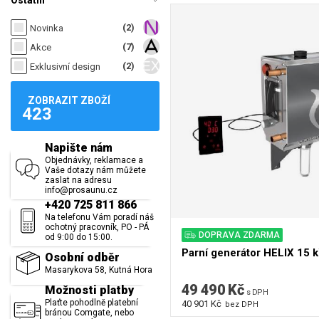
Ostatní
(2)
Novinka
(7)
Akce
(2)
Exklusivní design
ZOBRAZIT ZBOŽÍ
423
Napište nám
Objednávky, reklamace a
Vaše dotazy nám můžete
zaslat na adresu
info@prosaunu.cz
+420 725 811 866
Na telefonu Vám poradí náš
ochotný pracovník, PO - PÁ
DOPRAVA ZDARMA
od 9:00 do 15:00.
Parní generátor HELIX 15 
Osobní odběr
Masarykova 58, Kutná Hora
49 490 Kč
Možnosti platby
s DPH
Plaťte pohodlně platební
40 901 Kč
bez DPH
bránou Comgate, nebo