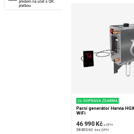
předem na účet s QR
platbou.
DOPRAVA ZDARMA
Parní generátor Harvia H
WiFi
46 990 Kč
s DPH
38 835 Kč
bez DPH