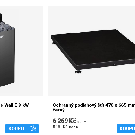
 Wall E 9 kW -
Ochranný podlahový štít 470 x 665 mm
černý
6 269 Kč
s DPH
5 181 Kč
bez DPH
KOUPIT
KOUPI