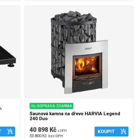
DOPRAVA ZDARMA
,
Saunová kamna na dřevo HARVIA Legend
240 Duo
40 898 Kč
T
s DPH
KOUPIT
33 800 Kč
bez DPH