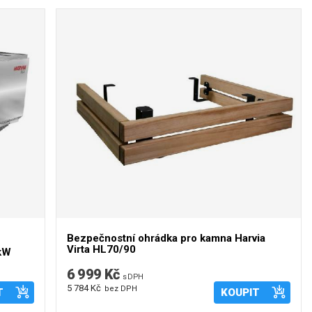
Bezpečnostní ohrádka pro kamna Harvia
Virta HL70/90
 kW
6 999 Kč
s DPH
5 784 Kč
bez DPH
T
KOUPIT