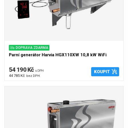
DOPRAVA ZDARMA
Parní generátor Harvia HGX110XW 10,8 kW WiFi
54 190 Kč
s DPH
KOUPIT
44 785 Kč
bez DPH