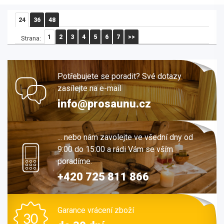
24
36
48
1
2
3
4
5
6
7
>>
Strana:
Potřebujete se poradit? Své dotazy
zasílejte na e-mail
info@prosaunu.cz
... nebo nám zavolejte ve všední dny od
9:00 do 15:00 a rádi Vám se vším
poradíme.
+420 725 811 866
Garance vrácení zboží