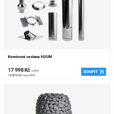
Komínová sestava HUUM
17 998 Kč
s DPH
KOUPIT
14 874 Kč
bez DPH