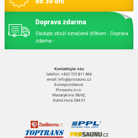
do 30 dní
Doprava zdarma
Sledujte zboží označené šťítkem - Doprava
zdarma -
Kontaktujte nás
telefon: +420 725 811 866
email: info@prosaunu.cz
korespondence:
Prosaunu s.r.o.
Masarykova 58/62,
Kutná Hora 284 01