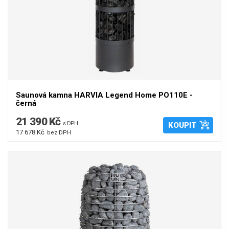
Saunová kamna HARVIA Legend Home PO110E -
černá
21 390 Kč
s DPH
KOUPIT
17 678 Kč
bez DPH