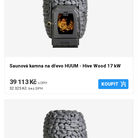
Saunová kamna na dřevo HUUM - Hive Wood 17 kW
39 113 Kč
s DPH
KOUPIT
32 325 Kč
bez DPH