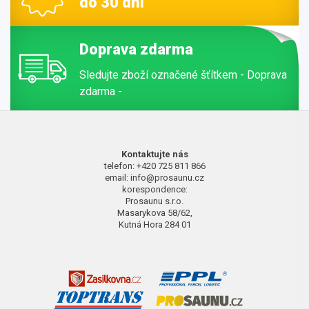
do 30 dní
Doprava zdarma
Sledujte zboží označené šťítkem - Doprava
zdarma -
Kontaktujte nás
telefon: +420 725 811 866
email: info@prosaunu.cz
korespondence:
Prosaunu s.r.o.
Masarykova 58/62,
Kutná Hora 284 01