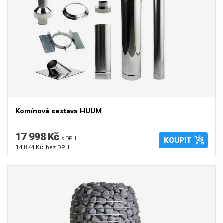
Komínová sestava HUUM
17 998 Kč
s DPH
KOUPIT
14 874 Kč
bez DPH