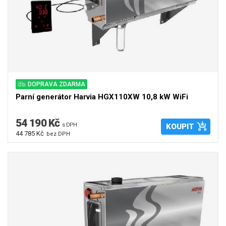
DOPRAVA ZDARMA
Parní generátor Harvia HGX110XW 10,8 kW WiFi
54 190 Kč
s DPH
KOUPIT
44 785 Kč
bez DPH