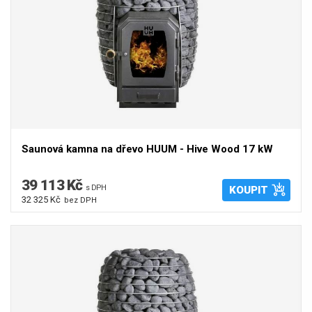
Saunová kamna na dřevo HUUM - Hive Wood 17 kW
39 113 Kč
s DPH
KOUPIT
32 325 Kč
bez DPH