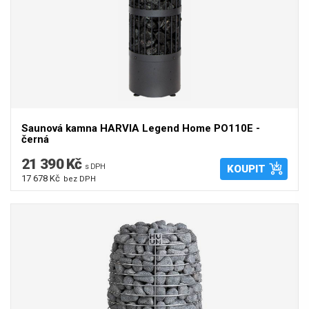
Saunová kamna HARVIA Legend Home PO110E -
černá
21 390 Kč
s DPH
KOUPIT
17 678 Kč
bez DPH