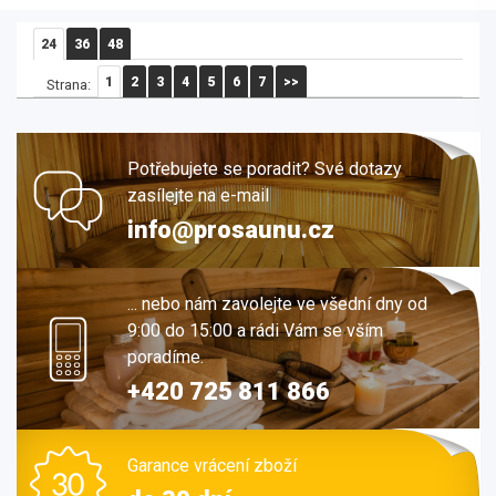
24
36
48
1
2
3
4
5
6
7
>>
Strana:
Potřebujete se poradit? Své dotazy
zasílejte na e-mail
info@prosaunu.cz
... nebo nám zavolejte ve všední dny od
9:00 do 15:00 a rádi Vám se vším
poradíme.
+420 725 811 866
Garance vrácení zboží