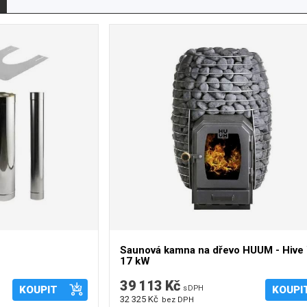
 R). Jsou určeny opět pro domácí i komerční sauny.
ásobníku. Ke kamnům Sentiotec lze dokoupit bezpečnostní
ídící jednotky (regulace) určené přímo pro vybraná
Saunová kamna na dřevo HUUM - Hiv
17 kW
39 113 Kč
KOUPIT
s DPH
KOUPI
32 325 Kč
bez DPH