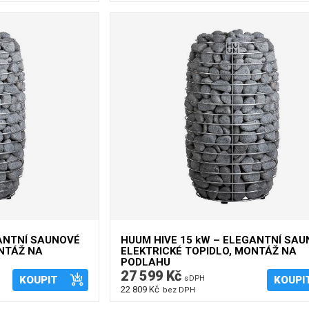
GANTNÍ SAUNOVÉ
HUUM HIVE 15 kW – ELEGANTNÍ SA
ONTÁŽ NA
ELEKTRICKÉ TOPIDLO, MONTÁŽ NA
PODLAHU
27 599 Kč
KOUPIT
s DPH
KOUPI
22 809 Kč
bez DPH