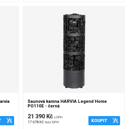
arvia
Saunová kamna HARVIA Legend Home
PO110E - černá
21 390 Kč
s DPH
T
KOUPIT
17 678 Kč
bez DPH