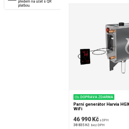
předem na účet s QR
platbou.
DOPRAVA ZDARMA
Parní generátor Harvia H
WiFi
46 990 Kč
s DPH
38 835 Kč
bez DPH