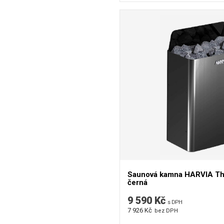
Saunová kamna HARVIA The
černá
9 590 Kč
s DPH
7 926 Kč
bez DPH