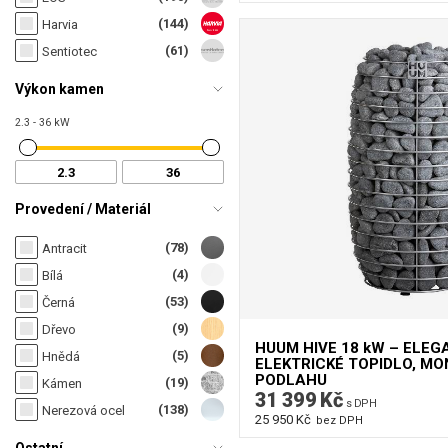
(144)
Harvia
(61)
Sentiotec
Výkon kamen
2.3 - 36 kW
Provedení / Materiál
(78)
Antracit
(4)
Bílá
(53)
Černá
(9)
Dřevo
HUUM HIVE 18 kW – ELE
(5)
Hnědá
ELEKTRICKÉ TOPIDLO, M
PODLAHU
(19)
Kámen
31 399 Kč
s DPH
(138)
Nerezová ocel
25 950 Kč
bez DPH