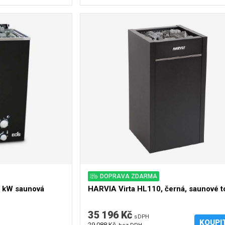
DOPRAVA ZDARMA
 kW saunová
HARVIA Virta HL110, černá, saunové t
35 196 Kč
s DPH
KOUPI
29 088 Kč