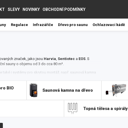
KT
SLEVY
NOVINKY
OBCHODNÍ PODMÍNKY
auny
Regulace
Infrazářiče
Dřevo pro saunu
Ochlazovací kádě
ovaných značek, jako jsou
Harvia
,
Sentiotec
a
EOS
.
S
ční sauny o objemu od 3 do cca 80 m³.
 ale také i systémy pro skrytou montáž, např. saunová kamna
ignem a ponechávají dostatek místa pro kabinové lavice.
ro BIO
gnové speciality, jako je např. Mühlesauna a nebo kamna
Saunová kamna na dřevo
echna elektrická kamna Harvia reprezentují tu nejvyšší
ší do vaší sauny i skvělý design, takže vaše saunování
Topná tělesa a spirály
, do exteriéru i interiéru. Výhodou je také jednoduchá
 sauna vytápět, a o nic jiného se starat nemusíte. Kamna
skončení saunování stačí kamna jednoduše vypnout a odejít.