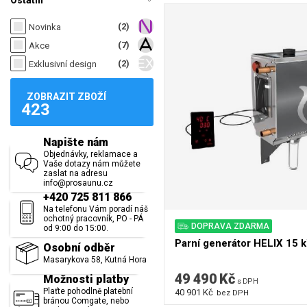
Ostatní
(2)
Novinka
(7)
Akce
(2)
Exklusivní design
ZOBRAZIT ZBOŽÍ
423
Napište nám
Objednávky, reklamace a
Vaše dotazy nám můžete
zaslat na adresu
info@prosaunu.cz
+420 725 811 866
Na telefonu Vám poradí náš
ochotný pracovník, PO - PÁ
DOPRAVA ZDARMA
od 9:00 do 15:00.
Parní generátor HELIX 15 
Osobní odběr
Masarykova 58, Kutná Hora
49 490 Kč
Možnosti platby
s DPH
Plaťte pohodlně platební
40 901 Kč
bez DPH
bránou Comgate, nebo