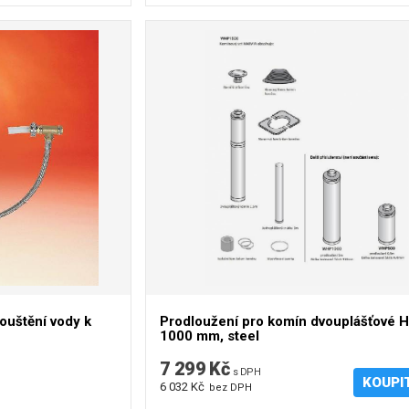
uštění vody k
Prodloužení pro komín dvouplášťové H
1000 mm, steel
7 299 Kč
s DPH
KOUPI
6 032 Kč
bez DPH