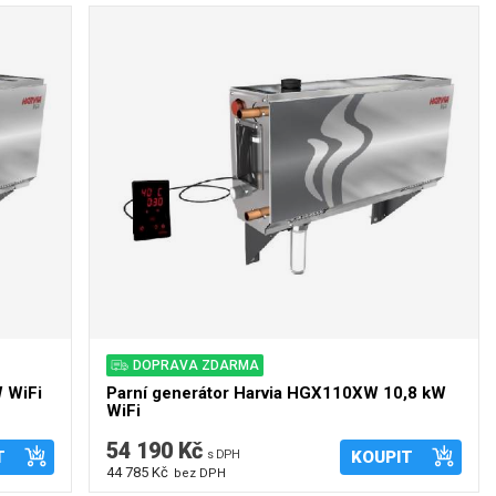
DOPRAVA ZDARMA
 WiFi
Parní generátor Harvia HGX110XW 10,8 kW
WiFi
54 190 Kč
T
s DPH
KOUPIT
44 785 Kč
bez DPH