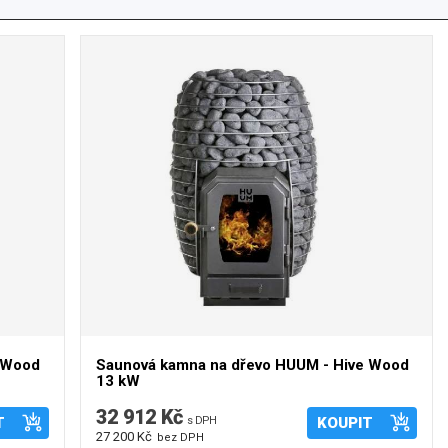
e Wood
Saunová kamna na dřevo HUUM - Hive Wood
13 kW
32 912 Kč
T
s DPH
KOUPIT
27 200 Kč
bez DPH