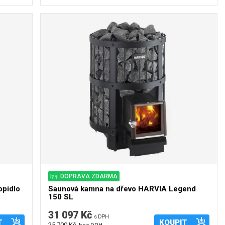
DOPRAVA ZDARMA
opidlo
Saunová kamna na dřevo HARVIA Legend
150 SL
31 097 Kč
s DPH
T
KOUPIT
25 700 Kč