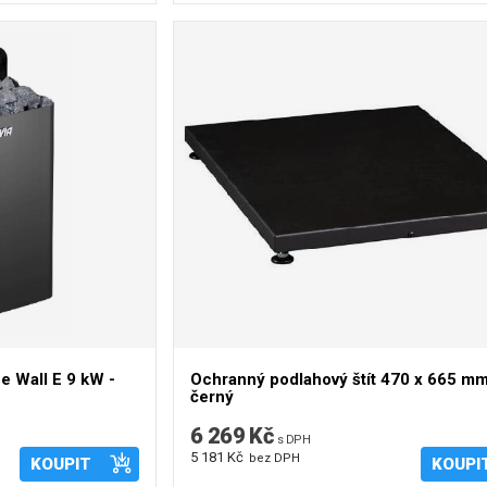
 Wall E 9 kW -
Ochranný podlahový štít 470 x 665 mm
černý
6 269 Kč
s DPH
5 181 Kč
bez DPH
KOUPIT
KOUPI