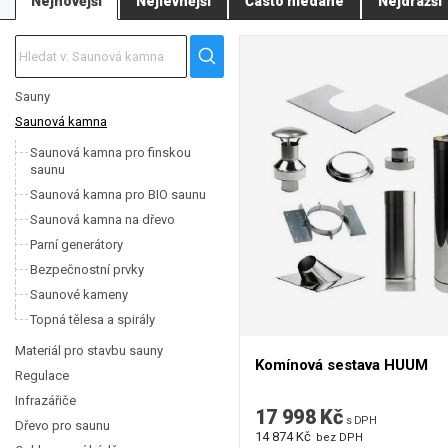
Nejnovější
Nejlevnější
Často hledané
Nejdražší
Elektrická saunová kamna Sentiotec
jsou moderní kamna (např. Concept
Kamna Sentiotec jsou výjimečná díky své masivní konstrukci a velkému z
ohrádka.
Pro provoz saunových kamen EOS, Harvia nebo Sentiotec máme v nabídce i ř
kamna / výrobce. Takže při koupi kamen nemusíte nic hledat.
Sauny
Saunová kamna
K vybraným kamnům lze rovněž dokoupit bezpečnostní ohrádka.
Saunová kamna pro finskou
saunu
Saunová kamna pro BIO saunu
Saunová kamna na dřevo
Parní generátory
Bezpečnostní prvky
Saunové kameny
Topná tělesa a spirály
Materiál pro stavbu sauny
Komínová sestava HUUM
Regulace
Infrazářiče
17 998 Kč
s DPH
Dřevo pro saunu
14 874 Kč
bez DPH