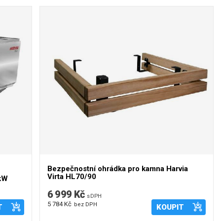
Bezpečnostní ohrádka pro kamna Harvia
Virta HL70/90
 kW
6 999 Kč
s DPH
5 784 Kč
bez DPH
T
KOUPIT