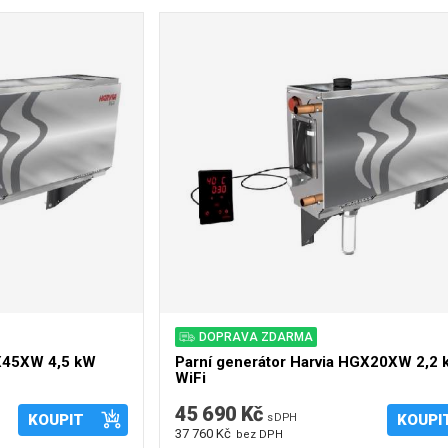
DOPRAVA ZDARMA
GX45XW 4,5 kW
Parní generátor Harvia HGX20XW 2,2
WiFi
45 690 Kč
KOUPIT
s DPH
KOUPI
37 760 Kč
bez DPH