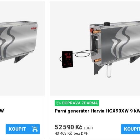
DOPRAVA ZDARMA
kW
Parní generátor Harvia HGX90XW 9 kW
52 590 Kč
KOUPIT
s DPH
KOUPI
43 463 Kč
bez DPH