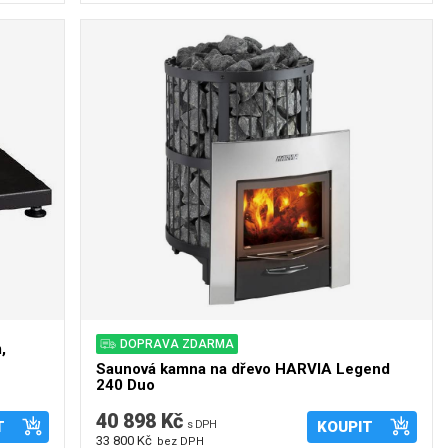
DOPRAVA ZDARMA
,
Saunová kamna na dřevo HARVIA Legend
240 Duo
40 898 Kč
T
s DPH
KOUPIT
33 800 Kč
bez DPH