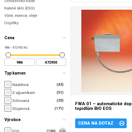
Ochlazovací kádě
Kalené sklo (ESG)
Vůně, esence, oleje
Doplňky
Cena
986 - 472950 Kč
Typ kamen
(43)
Nástěnná
(51)
S výparníkem
(25)
Schovaná
FWA 01 – automatické dopo
topidlům BIO EOS
(171)
Stojanová
Výrobce
CENA NA DOTAZ
(190)
EOS