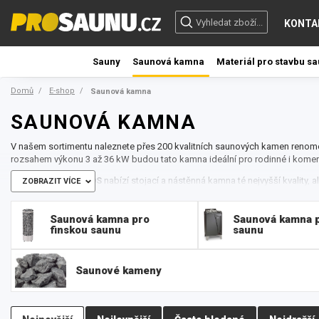
KONTA
Sauny
Saunová kamna
Materiál pro stavbu s
Domů
E-shop
Saunová kamna
SAUNOVÁ KAMNA
V našem sortimentu naleznete přes 200 kvalitních saunových kamen renom
rozsahem výkonu 3 až 36 kW budou tato kamna ideální pro rodinné i komer
Saunová kamna EOS
nabízí stojací a nástěnná kamna té nejvyšší kvality,
ZOBRAZIT VÍCE
pod lavící. Všechny modely saunových kamen se vyznačují kompaktním des
U většiny kamen EOS dostanete kameny v ceně.
Saunová kamna pro
Saunová kamna p
Většina kamen je ve zpracování antracit / nerezová ocel. EOS nabízí i desi
finskou saunu
saunu
Zeus.
Elektrická saunová kamna Harvia
vydrží každodenní provoz celé roky. Vš
technickou a dílenskou kvalitu. Jsou nejen ekonomická v provozu, ale přiná
Saunové kameny
bude na výši a bez kompromisů. Elektrická kamna Harvia lze umístit kamkoliv
obsluha. Stačí pouze nastavit požadovanou teplotu a dobu, po kterou se má
teplotu regulují automaticky. Nerušené relaxaci tak nebrání vůbec nic. Po 