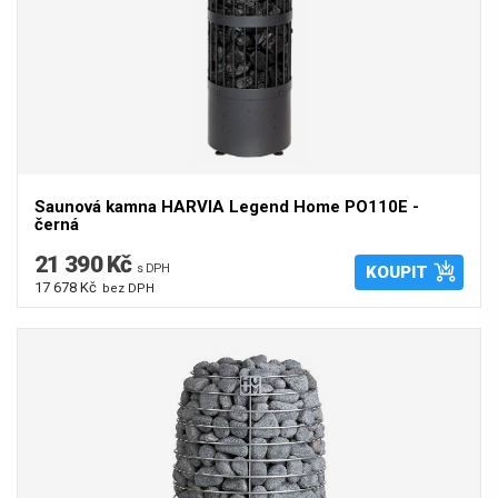
Saunová kamna HARVIA Legend Home PO110E -
černá
21 390 Kč
s DPH
KOUPIT
17 678 Kč
bez DPH