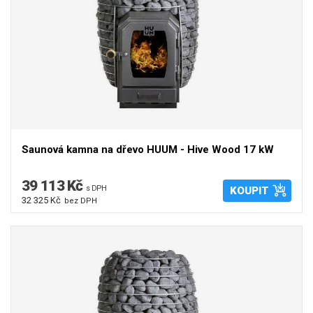
Saunová kamna na dřevo HUUM - Hive Wood 17 kW
39 113 Kč
s DPH
KOUPIT
32 325 Kč
bez DPH