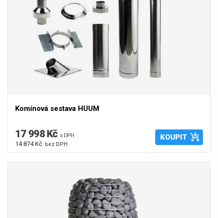
Komínová sestava HUUM
17 998 Kč
s DPH
KOUPIT
14 874 Kč
bez DPH