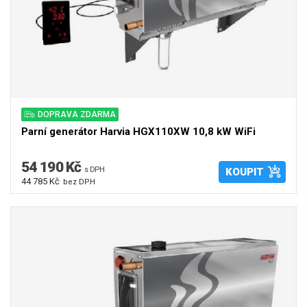
DOPRAVA ZDARMA
Parní generátor Harvia HGX110XW 10,8 kW WiFi
54 190 Kč
s DPH
KOUPIT
44 785 Kč
bez DPH