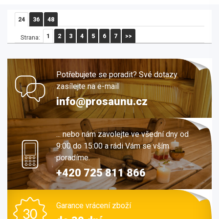
24
36
48
1
2
3
4
5
6
7
>>
Strana:
Potřebujete se poradit? Své dotazy
zasílejte na e-mail
info@prosaunu.cz
... nebo nám zavolejte ve všední dny od
9:00 do 15:00 a rádi Vám se vším
poradíme.
+420 725 811 866
Garance vrácení zboží