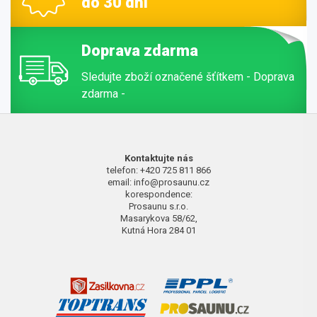
do 30 dní
Doprava zdarma
Sledujte zboží označené šťítkem - Doprava
zdarma -
Kontaktujte nás
telefon: +420 725 811 866
email: info@prosaunu.cz
korespondence:
Prosaunu s.r.o.
Masarykova 58/62,
Kutná Hora 284 01