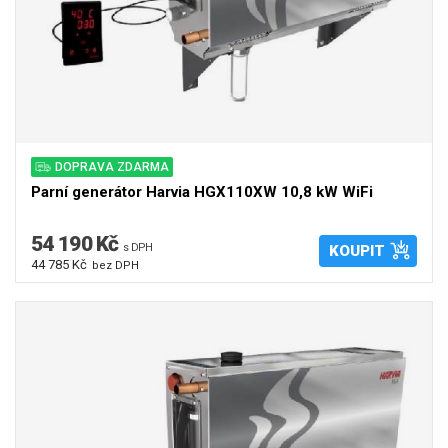
DOPRAVA ZDARMA
Parní generátor Harvia HGX110XW 10,8 kW WiFi
54 190 Kč
s DPH
KOUPIT
44 785 Kč
bez DPH