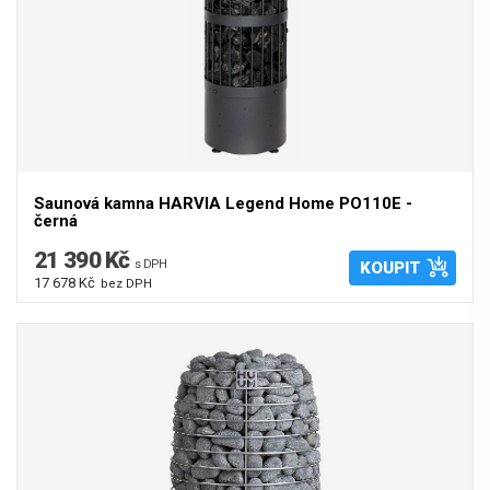
Saunová kamna HARVIA Legend Home PO110E -
černá
21 390 Kč
s DPH
KOUPIT
17 678 Kč
bez DPH