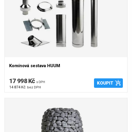
Komínová sestava HUUM
17 998 Kč
s DPH
KOUPIT
14 874 Kč
bez DPH