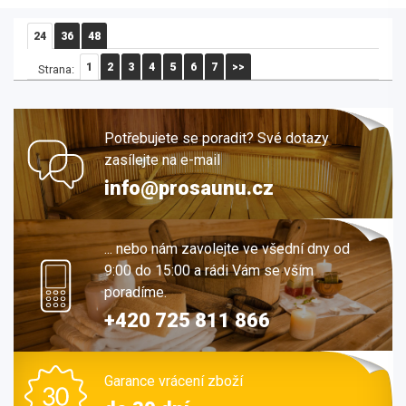
24
36
48
1
2
3
4
5
6
7
>>
Strana:
Potřebujete se poradit? Své dotazy
zasílejte na e-mail
info@prosaunu.cz
... nebo nám zavolejte ve všední dny od
9:00 do 15:00 a rádi Vám se vším
poradíme.
+420 725 811 866
Garance vrácení zboží