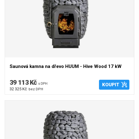
Saunová kamna na dřevo HUUM - Hive Wood 17 kW
39 113 Kč
s DPH
KOUPIT
32 325 Kč
bez DPH