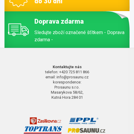
do 30 dní
Doprava zdarma
Sledujte zboží označené šťítkem - Doprava
zdarma -
Kontaktujte nás
telefon: +420 725 811 866
email: info@prosaunu.cz
korespondence:
Prosaunu s.r.o.
Masarykova 58/62,
Kutná Hora 284 01