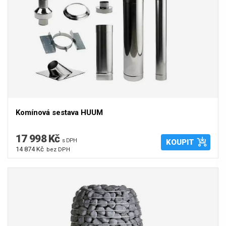
Komínová sestava HUUM
17 998 Kč
s DPH
KOUPIT
14 874 Kč
bez DPH