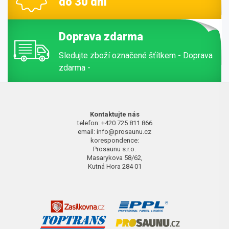
do 30 dní
Doprava zdarma
Sledujte zboží označené šťítkem - Doprava
zdarma -
Kontaktujte nás
telefon: +420 725 811 866
email: info@prosaunu.cz
korespondence:
Prosaunu s.r.o.
Masarykova 58/62,
Kutná Hora 284 01