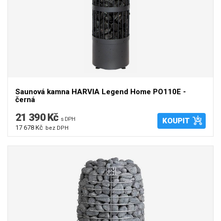
Saunová kamna HARVIA Legend Home PO110E -
černá
21 390 Kč
s DPH
KOUPIT
17 678 Kč
bez DPH