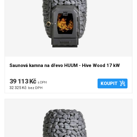
Saunová kamna na dřevo HUUM - Hive Wood 17 kW
39 113 Kč
s DPH
KOUPIT
32 325 Kč
bez DPH