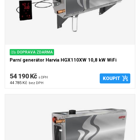
DOPRAVA ZDARMA
Parní generátor Harvia HGX110XW 10,8 kW WiFi
54 190 Kč
s DPH
KOUPIT
44 785 Kč
bez DPH