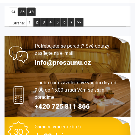
24
36
48
1
2
3
4
5
6
7
>>
Strana:
Potřebujete se poradit? Své dotazy
zasílejte na e-mail
info@prosaunu.cz
... nebo nám zavolejte ve všední dny od
9:00 do 15:00 a rádi Vám se vším
poradíme.
+420 725 811 866
Garance vrácení zboží