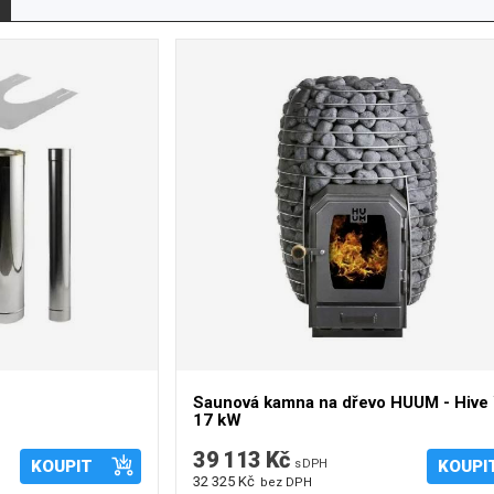
 R). Jsou určeny opět pro domácí i komerční sauny.
ásobníku. Ke kamnům Sentiotec lze dokoupit bezpečnostní
ídící jednotky (regulace) určené přímo pro vybraná
Saunová kamna na dřevo HUUM - Hiv
17 kW
39 113 Kč
KOUPIT
s DPH
KOUPI
32 325 Kč
bez DPH