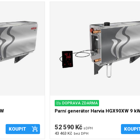
DOPRAVA ZDARMA
kW
Parní generátor Harvia HGX90XW 9 kW
52 590 Kč
KOUPIT
s DPH
KOUPI
43 463 Kč
bez DPH