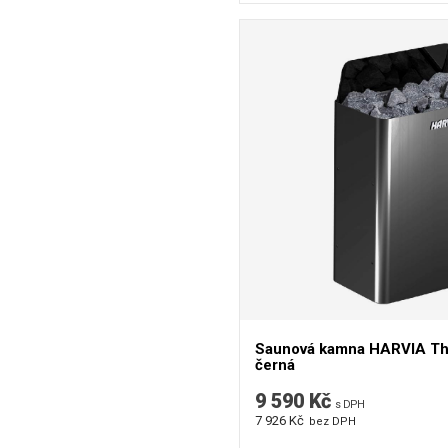
Saunová kamna HARVIA The
černá
9 590 Kč
s DPH
7 926 Kč
bez DPH