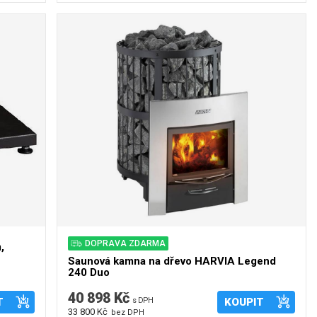
DOPRAVA ZDARMA
,
Saunová kamna na dřevo HARVIA Legend
240 Duo
40 898 Kč
T
s DPH
KOUPIT
33 800 Kč
bez DPH