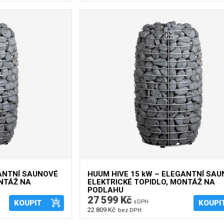
GANTNÍ SAUNOVÉ
HUUM HIVE 15 kW – ELEGANTNÍ SA
ONTÁŽ NA
ELEKTRICKÉ TOPIDLO, MONTÁŽ NA
PODLAHU
27 599 Kč
KOUPIT
s DPH
KOUPI
22 809 Kč
bez DPH