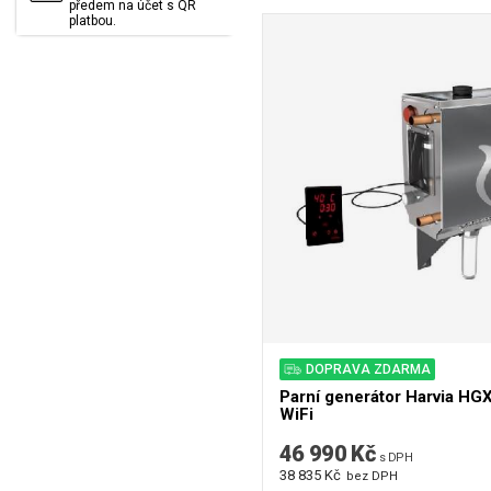
předem na účet s QR
platbou.
DOPRAVA ZDARMA
Parní generátor Harvia H
WiFi
46 990 Kč
s DPH
38 835 Kč
bez DPH