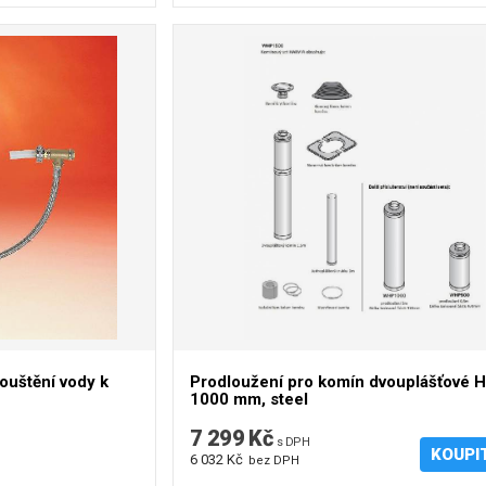
uštění vody k
Prodloužení pro komín dvouplášťové H
1000 mm, steel
7 299 Kč
s DPH
KOUPI
6 032 Kč
bez DPH