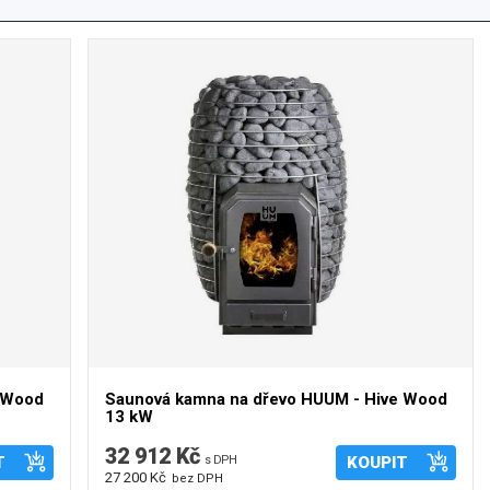
e Wood
Saunová kamna na dřevo HUUM - Hive Wood
13 kW
32 912 Kč
T
s DPH
KOUPIT
27 200 Kč
bez DPH