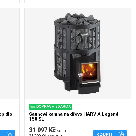
DOPRAVA ZDARMA
opidlo
Saunová kamna na dřevo HARVIA Legend
150 SL
31 097 Kč
s DPH
T
KOUPIT
25 700 Kč