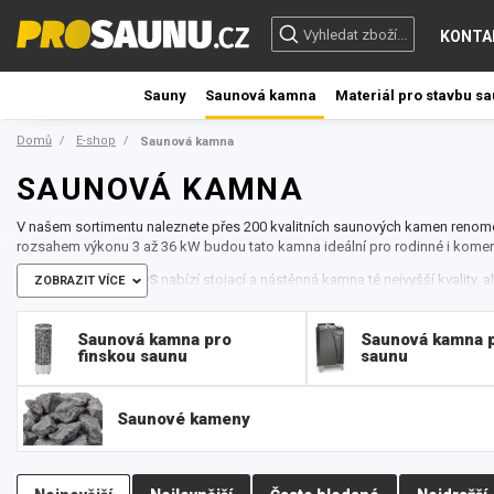
KONTA
Sauny
Saunová kamna
Materiál pro stavbu s
Domů
E-shop
Saunová kamna
SAUNOVÁ KAMNA
V našem sortimentu naleznete přes 200 kvalitních saunových kamen renom
rozsahem výkonu 3 až 36 kW budou tato kamna ideální pro rodinné i komer
Saunová kamna EOS
nabízí stojací a nástěnná kamna té nejvyšší kvality,
ZOBRAZIT VÍCE
pod lavící. Všechny modely saunových kamen se vyznačují kompaktním des
U většiny kamen EOS dostanete kameny v ceně.
Saunová kamna pro
Saunová kamna p
Většina kamen je ve zpracování antracit / nerezová ocel. EOS nabízí i desi
finskou saunu
saunu
Zeus.
Elektrická saunová kamna Harvia
vydrží každodenní provoz celé roky. Vš
technickou a dílenskou kvalitu. Jsou nejen ekonomická v provozu, ale přiná
Saunové kameny
bude na výši a bez kompromisů. Elektrická kamna Harvia lze umístit kamkoliv
obsluha. Stačí pouze nastavit požadovanou teplotu a dobu, po kterou se má
teplotu regulují automaticky. Nerušené relaxaci tak nebrání vůbec nic. Po 