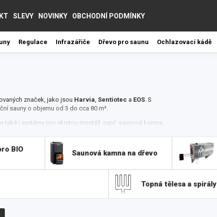
KT
SLEVY
NOVINKY
OBCHODNÍ PODMÍNKY
auny
Regulace
Infrazářiče
Dřevo pro saunu
Ochlazovací kádě
ovaných značek, jako jsou
Harvia
,
Sentiotec
a
EOS
.
S
ční sauny o objemu od 3 do cca 80 m³.
 ale také i systémy pro skrytou montáž, např. saunová kamna
ignem a ponechávají dostatek místa pro kabinové lavice.
ro BIO
gnové speciality, jako je např. Mühlesauna a nebo kamna
Saunová kamna na dřevo
echna elektrická kamna Harvia reprezentují tu nejvyšší
ší do vaší sauny i skvělý design, takže vaše saunování
Topná tělesa a spirály
, do exteriéru i interiéru. Výhodou je také jednoduchá
 sauna vytápět, a o nic jiného se starat nemusíte. Kamna
skončení saunování stačí kamna jednoduše vypnout a odejít.