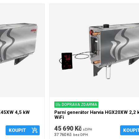
DOPRAVA ZDARMA
GX45XW 4,5 kW
Parní generátor Harvia HGX20XW 2,2
WiFi
45 690 Kč
KOUPIT
s DPH
KOUPI
37 760 Kč
bez DPH