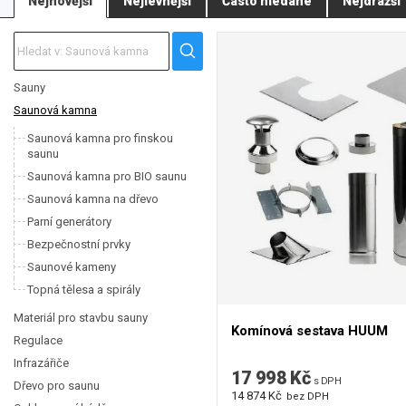
Nejnovější
Nejlevnější
Často hledané
Nejdražší
Elektrická saunová kamna Sentiotec
jsou moderní kamna (např. Concept
Kamna Sentiotec jsou výjimečná díky své masivní konstrukci a velkému z
ohrádka.
Pro provoz saunových kamen EOS, Harvia nebo Sentiotec máme v nabídce i ř
kamna / výrobce. Takže při koupi kamen nemusíte nic hledat.
Sauny
Saunová kamna
K vybraným kamnům lze rovněž dokoupit bezpečnostní ohrádka.
Saunová kamna pro finskou
saunu
Saunová kamna pro BIO saunu
Saunová kamna na dřevo
Parní generátory
Bezpečnostní prvky
Saunové kameny
Topná tělesa a spirály
Materiál pro stavbu sauny
Komínová sestava HUUM
Regulace
Infrazářiče
17 998 Kč
s DPH
Dřevo pro saunu
14 874 Kč
bez DPH