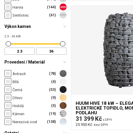
(144)
Harvia
(61)
Sentiotec
Výkon kamen
2.3 - 36 kW
Provedení / Materiál
(78)
Antracit
(4)
Bílá
(53)
Černá
(9)
Dřevo
HUUM HIVE 18 kW – ELE
(5)
Hnědá
ELEKTRICKÉ TOPIDLO, M
PODLAHU
(19)
Kámen
31 399 Kč
s DPH
(138)
Nerezová ocel
25 950 Kč
bez DPH