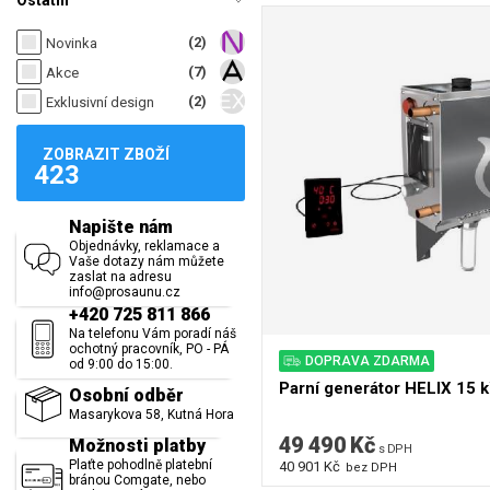
Ostatní
(2)
Novinka
(7)
Akce
(2)
Exklusivní design
ZOBRAZIT ZBOŽÍ
423
Napište nám
Objednávky, reklamace a
Vaše dotazy nám můžete
zaslat na adresu
info@prosaunu.cz
+420 725 811 866
Na telefonu Vám poradí náš
ochotný pracovník, PO - PÁ
DOPRAVA ZDARMA
od 9:00 do 15:00.
Parní generátor HELIX 15 
Osobní odběr
Masarykova 58, Kutná Hora
49 490 Kč
Možnosti platby
s DPH
Plaťte pohodlně platební
40 901 Kč
bez DPH
bránou Comgate, nebo