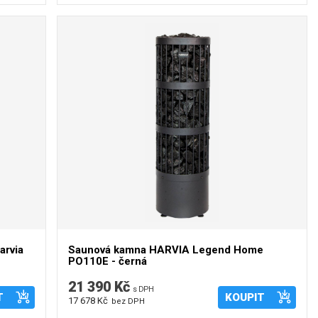
arvia
Saunová kamna HARVIA Legend Home
PO110E - černá
21 390 Kč
s DPH
T
KOUPIT
17 678 Kč
bez DPH