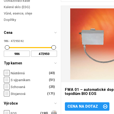
Ochlazovací kádě
Kalené sklo (ESG)
Vůně, esence, oleje
Doplňky
Cena
986 - 472950 Kč
Typ kamen
(43)
Nástěnná
(51)
S výparníkem
(25)
Schovaná
FWA 01 – automatické dopo
topidlům BIO EOS
(171)
Stojanová
Výrobce
CENA NA DOTAZ
(190)
EOS