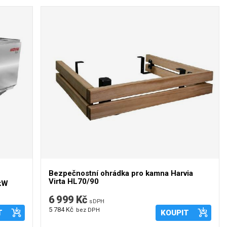
Bezpečnostní ohrádka pro kamna Harvia
Virta HL70/90
 kW
6 999 Kč
s DPH
5 784 Kč
bez DPH
T
KOUPIT