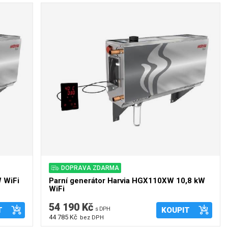
DOPRAVA ZDARMA
 WiFi
Parní generátor Harvia HGX110XW 10,8 kW
WiFi
54 190 Kč
T
s DPH
KOUPIT
44 785 Kč
bez DPH