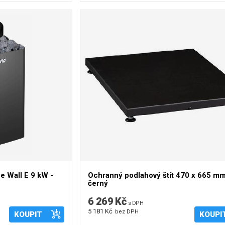
 Wall E 9 kW -
Ochranný podlahový štít 470 x 665 mm
černý
6 269 Kč
s DPH
5 181 Kč
bez DPH
KOUPIT
KOUPI