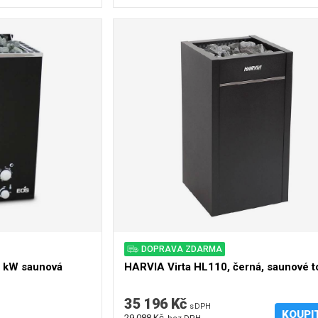
DOPRAVA ZDARMA
 kW saunová
HARVIA Virta HL110, černá, saunové t
35 196 Kč
s DPH
KOUPI
29 088 Kč