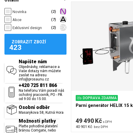
Ostatní
(2)
Novinka
(7)
Akce
(2)
Exklusivní design
ZOBRAZIT ZBOŽÍ
423
Napište nám
Objednávky, reklamace a
Vaše dotazy nám můžete
zaslat na adresu
info@prosaunu.cz
+420 725 811 866
Na telefonu Vám poradí náš
ochotný pracovník, PO - PÁ
DOPRAVA ZDARMA
od 9:00 do 15:00.
Parní generátor HELIX 15 
Osobní odběr
Masarykova 58, Kutná Hora
49 490 Kč
Možnosti platby
s DPH
Plaťte pohodlně platební
40 901 Kč
bez DPH
bránou Comgate, nebo