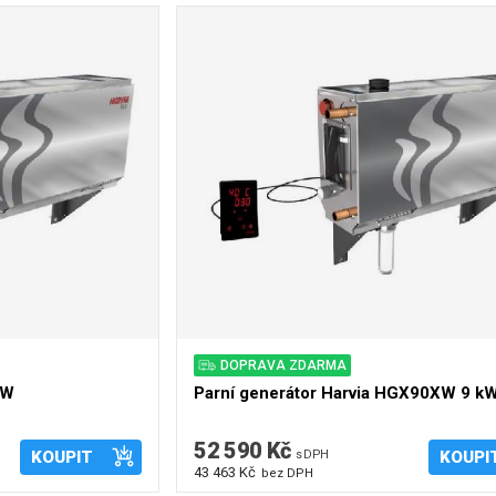
DOPRAVA ZDARMA
kW
Parní generátor Harvia HGX90XW 9 kW
52 590 Kč
KOUPIT
s DPH
KOUPI
43 463 Kč
bez DPH