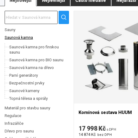
Nejnovější
Nejlevnější
Často hledané
Nejdražší
Elektrická saunová kamna Sentiotec
jsou moderní kamna (např. Concept
Kamna Sentiotec jsou výjimečná díky své masivní konstrukci a velkému z
ohrádka.
Pro provoz saunových kamen EOS, Harvia nebo Sentiotec máme v nabídce i ř
kamna / výrobce. Takže při koupi kamen nemusíte nic hledat.
Sauny
Saunová kamna
K vybraným kamnům lze rovněž dokoupit bezpečnostní ohrádka.
Saunová kamna pro finskou
saunu
Saunová kamna pro BIO saunu
Saunová kamna na dřevo
Parní generátory
Bezpečnostní prvky
Saunové kameny
Topná tělesa a spirály
Materiál pro stavbu sauny
Komínová sestava HUUM
Regulace
Infrazářiče
17 998 Kč
s DPH
Dřevo pro saunu
14 874 Kč
bez DPH