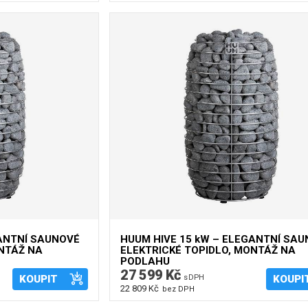
GANTNÍ SAUNOVÉ
HUUM HIVE 15 kW – ELEGANTNÍ SA
ONTÁŽ NA
ELEKTRICKÉ TOPIDLO, MONTÁŽ NA
PODLAHU
27 599 Kč
KOUPIT
s DPH
KOUPI
22 809 Kč
bez DPH