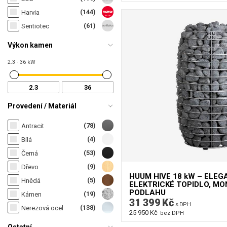
(144)
Harvia
(61)
Sentiotec
Výkon kamen
2.3 - 36 kW
Provedení / Materiál
(78)
Antracit
(4)
Bílá
(53)
Černá
(9)
Dřevo
HUUM HIVE 18 kW – ELE
(5)
Hnědá
ELEKTRICKÉ TOPIDLO, M
PODLAHU
(19)
Kámen
31 399 Kč
s DPH
(138)
Nerezová ocel
25 950 Kč
bez DPH