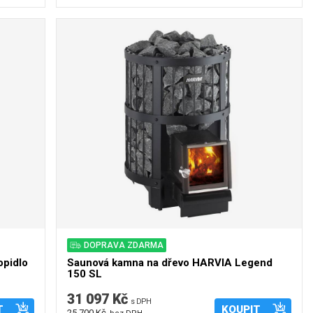
DOPRAVA ZDARMA
opidlo
Saunová kamna na dřevo HARVIA Legend
150 SL
31 097 Kč
s DPH
T
KOUPIT
25 700 Kč