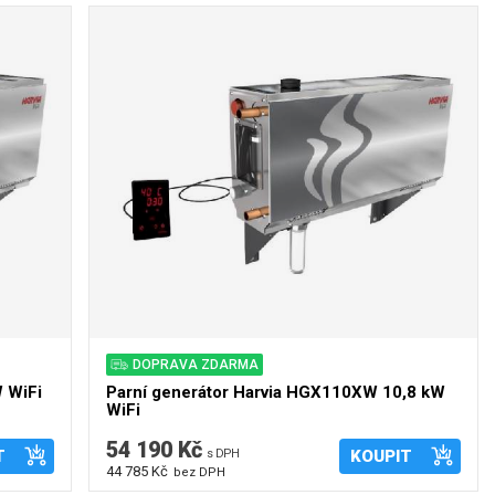
DOPRAVA ZDARMA
 WiFi
Parní generátor Harvia HGX110XW 10,8 kW
WiFi
54 190 Kč
T
s DPH
KOUPIT
44 785 Kč
bez DPH