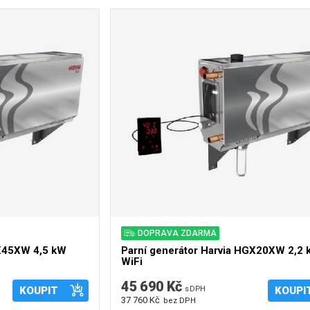
DOPRAVA ZDARMA
GX45XW 4,5 kW
Parní generátor Harvia HGX20XW 2,2
WiFi
45 690 Kč
KOUPIT
s DPH
KOUPI
37 760 Kč
bez DPH