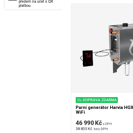
předem na účet s QR
platbou.
DOPRAVA ZDARMA
Parní generátor Harvia H
WiFi
46 990 Kč
s DPH
38 835 Kč
bez DPH