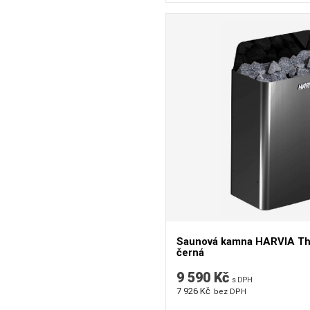
Saunová kamna HARVIA The
černá
9 590 Kč
s DPH
7 926 Kč
bez DPH