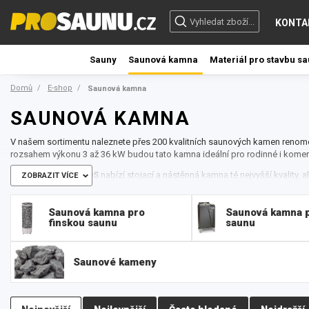
KONTA
Sauny
Saunová kamna
Materiál pro stavbu s
Domů
E-shop
Saunová kamna
SAUNOVÁ KAMNA
V našem sortimentu naleznete přes 200 kvalitních saunových kamen renom
rozsahem výkonu 3 až 36 kW budou tato kamna ideální pro rodinné i komer
Saunová kamna EOS
nabízí stojací a nástěnná kamna té nejvyšší kvality,
ZOBRAZIT VÍCE
pod lavící. Všechny modely saunových kamen se vyznačují kompaktním des
U většiny kamen EOS dostanete kameny v ceně.
Saunová kamna pro
Saunová kamna p
Většina kamen je ve zpracování antracit / nerezová ocel. EOS nabízí i desi
finskou saunu
saunu
Zeus.
Elektrická saunová kamna Harvia
vydrží každodenní provoz celé roky. Vš
technickou a dílenskou kvalitu. Jsou nejen ekonomická v provozu, ale přiná
Saunové kameny
bude na výši a bez kompromisů. Elektrická kamna Harvia lze umístit kamkoliv
obsluha. Stačí pouze nastavit požadovanou teplotu a dobu, po kterou se má
teplotu regulují automaticky. Nerušené relaxaci tak nebrání vůbec nic. Po 