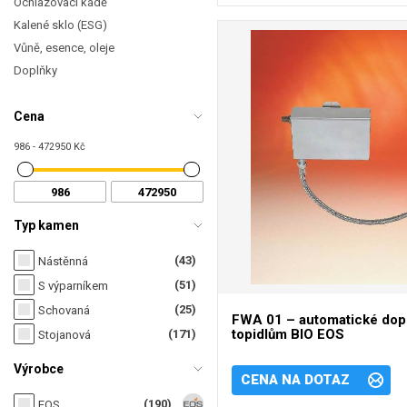
Ochlazovací kádě
Kalené sklo (ESG)
Vůně, esence, oleje
Doplňky
Cena
986 - 472950 Kč
Typ kamen
(43)
Nástěnná
(51)
S výparníkem
(25)
Schovaná
FWA 01 – automatické dopo
topidlům BIO EOS
(171)
Stojanová
Výrobce
CENA NA DOTAZ
(190)
EOS