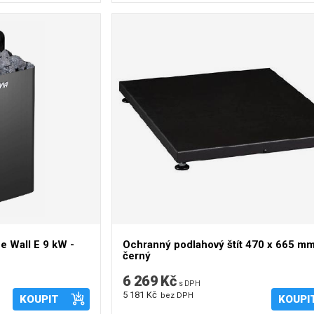
 Wall E 9 kW -
Ochranný podlahový štít 470 x 665 mm
černý
6 269 Kč
s DPH
5 181 Kč
bez DPH
KOUPIT
KOUPI