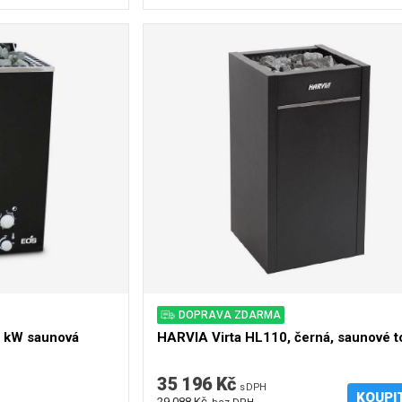
DOPRAVA ZDARMA
 kW saunová
HARVIA Virta HL110, černá, saunové t
35 196 Kč
s DPH
KOUPI
29 088 Kč