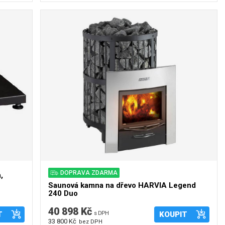
DOPRAVA ZDARMA
,
Saunová kamna na dřevo HARVIA Legend
240 Duo
40 898 Kč
T
s DPH
KOUPIT
33 800 Kč
bez DPH