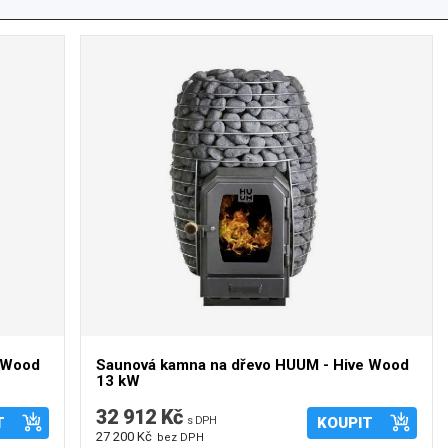
e Wood
Saunová kamna na dřevo HUUM - Hive Wood
13 kW
32 912 Kč
T
s DPH
KOUPIT
27 200 Kč
bez DPH