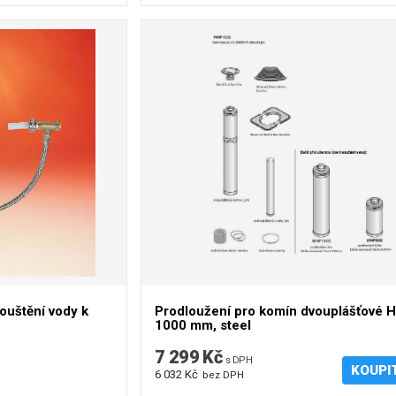
uštění vody k
Prodloužení pro komín dvouplášťové H
1000 mm, steel
7 299 Kč
s DPH
KOUPI
6 032 Kč
bez DPH