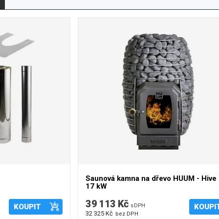
 R). Jsou určeny opět pro domácí i komerční sauny.
ásobníku. Ke kamnům Sentiotec lze dokoupit bezpečnostní
ídící jednotky (regulace) určené přímo pro vybraná
Saunová kamna na dřevo HUUM - Hiv
17 kW
39 113 Kč
KOUPIT
s DPH
KOUPI
32 325 Kč
bez DPH