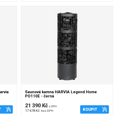
arvia
Saunová kamna HARVIA Legend Home
PO110E - černá
21 390 Kč
s DPH
T
KOUPIT
17 678 Kč
bez DPH