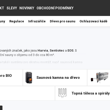
KT
SLEVY
NOVINKY
OBCHODNÍ PODMÍNKY
auny
Regulace
Infrazářiče
Dřevo pro saunu
Ochlazovací kádě
ovaných značek, jako jsou
Harvia
,
Sentiotec
a
EOS
.
S
ční sauny o objemu od 3 do cca 80 m³.
 ale také i systémy pro skrytou montáž, např. saunová kamna
ignem a ponechávají dostatek místa pro kabinové lavice.
ro BIO
gnové speciality, jako je např. Mühlesauna a nebo kamna
Saunová kamna na dřevo
echna elektrická kamna Harvia reprezentují tu nejvyšší
ší do vaší sauny i skvělý design, takže vaše saunování
Topná tělesa a spirály
, do exteriéru i interiéru. Výhodou je také jednoduchá
 sauna vytápět, a o nic jiného se starat nemusíte. Kamna
skončení saunování stačí kamna jednoduše vypnout a odejít.