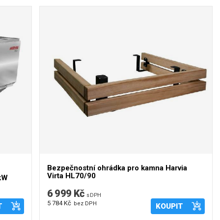
Bezpečnostní ohrádka pro kamna Harvia
Virta HL70/90
 kW
6 999 Kč
s DPH
5 784 Kč
bez DPH
T
KOUPIT