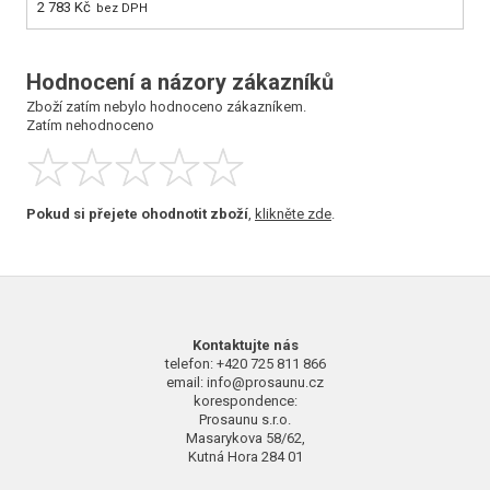
2 783 Kč
44
bez DPH
Hodnocení a názory zákazníků
Zboží zatím nebylo hodnoceno zákazníkem.
Zatím nehodnoceno
Pokud si přejete ohodnotit zboží
,
klikněte zde
.
Kontaktujte nás
telefon: +420 725 811 866
email: info@prosaunu.cz
korespondence:
Prosaunu s.r.o.
Masarykova 58/62,
Kutná Hora 284 01