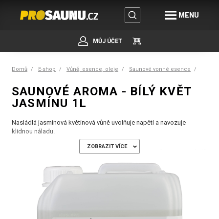
MENU
MŮJ ÚČET
Domů
E-shop
Vůně, esence, oleje
Saunové vonné esence
SAUNOVÉ AROMA - BÍLÝ KVĚT
JASMÍNU 1L
Nasládlá jasmínová květinová vůně uvolňuje napětí a navozuje
klidnou náladu.
ZOBRAZIT VÍCE
Vysoce koncentrované a čisté saunové esence Lacoform umocní váš
zážitek ze saunování o silné aromaterapeutické zážitky. Esence se
dávkují v soukromých saunách optimálně pomocí dávkovacího
vědra, kdy do každého litru vody nakapeme cca 3 - 5 ml esence.
Roztokem pak opatrně poléváme saunové kameny. Ve veřejných
provozech doporučujeme instalaci dávkovače či odpařovacích
mističek umístěných nad saunovými kamny.