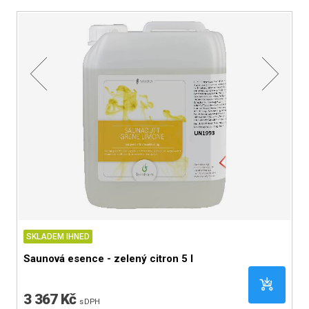
SKLADEM IHNED
S
Saunová esence - zelený citron 5 l
S
3 367 Kč
5
s DPH