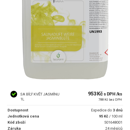
953 Kč
s DPH /ks
SA BÍLÝ KVĚT JASMÍNU
1L
788 Kč bez DPH
Dostupnost
Expedice do
3 dnů
Jednotková cena
95 Kč
/ 100 ml
Kód zboží
501648001
Záruka
24 měsíců