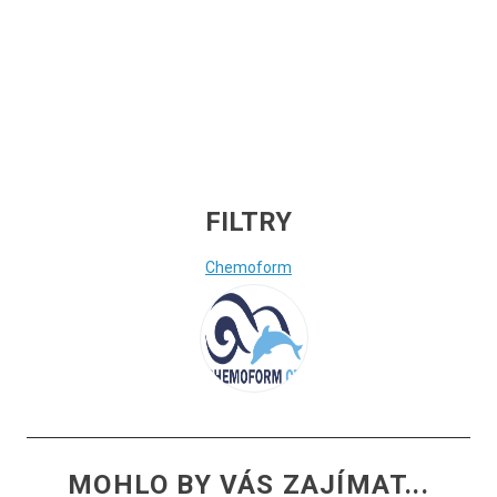
(Saunové aroma - Bílý květ jasmínu 1L)
FILTRY
Chemoform
MOHLO BY VÁS ZAJÍMAT...