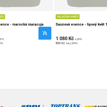
NED
SKLADEM IHNED
sence - marocká maracuja
Saunová esence - lipový květ 1
1 080 Kč
DPH
s DPH
893 Kč
PH
bez DPH