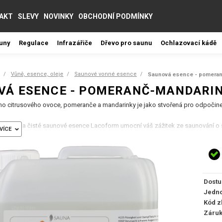
AKT
SLEVY
NOVINKY
OBCHODNÍ PODMÍNKY
auny
Regulace
Infrazářiče
Dřevo pro saunu
Ochlazovací kádě
Vůně, esence, oleje
Saunové vonné esence
Saunová esence - pomeranč
VÁ ESENCE - POMERANČ-MANDARIN
ího citrusového ovoce, pomeranče a mandarinky je jako stvořená pro odpočinek 
rované a čisté saunové esence Lacoform umocní váš zážitek ze saunování o s
VÍCE
lně pomocí dávkovacího vědra, kdy do každého litru vody nakapeme cca 3 -
ozech doporučujeme instalaci dávkovače či odpařovacích mističek umístěnýc
Dostu
Jedno
Kód z
Záru