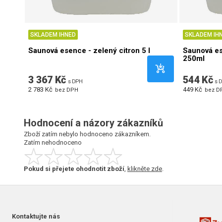
SKLADEM IHNED
SKLADEM IH
Saunová esence - zelený citron 5 l
Saunová e
250ml
3 367 Kč
544 Kč
s DPH
s 
2 783 Kč
449 Kč
bez DPH
bez D
Hodnocení a názory zákazníků
Zboží zatím nebylo hodnoceno zákazníkem.
Zatím nehodnoceno
Pokud si přejete ohodnotit zboží
,
klikněte zde
.
Kontaktujte nás