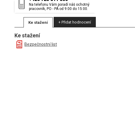
Na telefonu Vám poradí náš ochotný
pracovník, PO - PÁ od 9:00 do 15:00.
+ Přidat hodnocení
Ke stažení
Ke stažení
Bezpečnostní list
(Saunová esence - pomeran