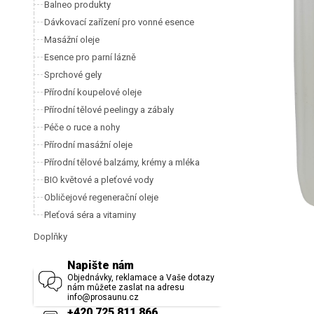
Balneo produkty
Dávkovací zařízení pro vonné esence
Masážní oleje
Esence pro parní lázně
Sprchové gely
Přírodní koupelové oleje
Přírodní tělové peelingy a zábaly
Péče o ruce a nohy
Přírodní masážní oleje
Přírodní tělové balzámy, krémy a mléka
BIO květové a pleťové vody
Obličejové regenerační oleje
Pleťová séra a vitaminy
Doplňky
Napište nám
Objednávky, reklamace a Vaše dotazy
nám můžete zaslat na adresu
info@prosaunu.cz
+420 725 811 866