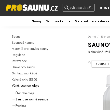
KONT
Sauny
Saunová kamna
Materiál pro stavbu s
Sauny
Domů
E-shop
Saunová kamna
SAUNO
Materiál pro stavbu sauny
Slaká vůně jižn
Regulace
Infrazářiče
Vysoce koncent
ZOBRAZIT 
saunách optimá
Dřevo pro saunu
veřejných prov
Ochlazovací kádě
Kalené sklo (ESG)
Vůně, esence, oleje
Éterické oleje
Saunové vonné esence
Peeling