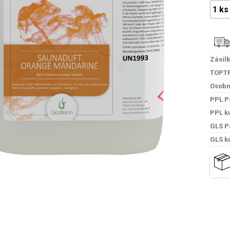
Zásil
TOPT
Osobn
PPL P
PPL k
GLS P
GLS k