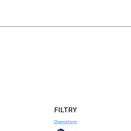
č-mandarinka 1 l)
FILTRY
Chemoform