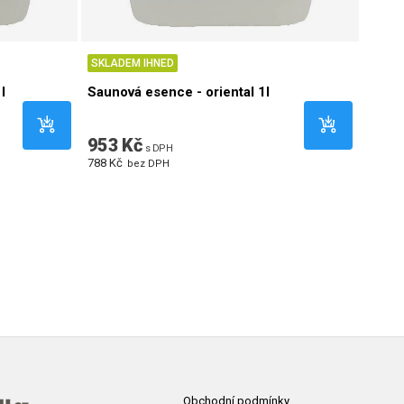
SKLADEM IHNED
SKLA
l
Saunová esence - oriental 1l
Sauno
953 Kč
2 60
s DPH
788 Kč
2 154 
bez DPH
Obchodní podmínky