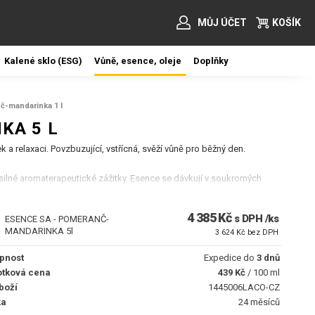
MŮJ ÚČET
KOŠÍK
Kalené sklo (ESG)
Vůně, esence, oleje
Doplňky
-mandarinka 1 l
KA 5 L
a relaxaci. Povzbuzující, vstřícná, svěží vůně pro běžný den.
ilné aromaterapeutické zážitky. Esence se dávkují v soukromých
 5 ml esence. Roztokem pak opatrně poléváme saunové kameny. Ve
h nad saunovými kamny.
4 385 Kč
s DPH /ks
ESENCE SA - POMERANČ-
MANDARINKA 5l
3 624 Kč bez DPH
pnost
Expedice do
3 dnů
tková cena
439 Kč
/ 100 ml
boží
1445006LACO-CZ
ka
24 měsíců